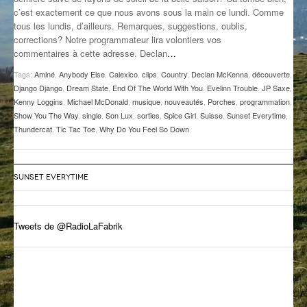
c’est exactement ce que nous avons sous la main ce lundi. Comme
GROOVE N SUN
PLUS DE MIX
tous les lundis, d’ailleurs. Remarques, suggestions, oublis,
corrections? Notre programmateur lira volontiers vos
IL ÉTAIT UNE FOIS
commentaires à cette adresse. Declan
…
L’ASTUCE DE LA PORTE EN BOIS
Tags:
Aminé
,
Anybody Else
,
Calexico
,
clips
,
Country
,
Declan McKenna
,
découverte
,
Django Django
,
Dream State
,
End Of The World With You
,
Evelinn Trouble
,
JP Saxe
,
LA FABRIK POÉTIK
Kenny Loggins
,
Michael McDonald
,
musique
,
nouveautés
,
Porches
,
programmation
,
Show You The Way
,
single
,
Son Lux
,
sorties
,
Spice Girl
,
Suisse
,
Sunset Everytime
,
Thundercat
,
Tic Tac Toe
,
Why Do You Feel So Down
LA MINUTE LITTÉRAIRE
LA SOUTERRAINE
SUNSET EVERYTIME
MUSIQUE DES ANTIPODES
NOS ANCIENS
Tweets de @RadioLaFabrik
SONORIK
THEME FORCE
ZIRCONIUM