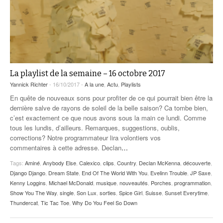
La playlist de la semaine – 16 octobre 2017
Yannick Richter
- 16/10/2017 -
A la une
,
Actu
,
Playlists
En quête de nouveaux sons pour profiter de ce qui pourrait bien être la
dernière salve de rayons de soleil de la belle saison? Ca tombe bien,
c’est exactement ce que nous avons sous la main ce lundi. Comme
tous les lundis, d’ailleurs. Remarques, suggestions, oublis,
corrections? Notre programmateur lira volontiers vos
commentaires à cette adresse. Declan
…
Tags:
Aminé
,
Anybody Else
,
Calexico
,
clips
,
Country
,
Declan McKenna
,
découverte
,
Django Django
,
Dream State
,
End Of The World With You
,
Evelinn Trouble
,
JP Saxe
,
Kenny Loggins
,
Michael McDonald
,
musique
,
nouveautés
,
Porches
,
programmation
,
Show You The Way
,
single
,
Son Lux
,
sorties
,
Spice Girl
,
Suisse
,
Sunset Everytime
,
Thundercat
,
Tic Tac Toe
,
Why Do You Feel So Down