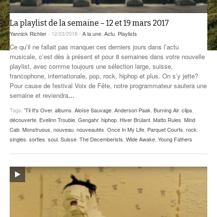
ANCIENNES ÉMISSIONS
La playlist de la semaine – 12 et 19 mars 2017
Yannick Richter
- 12/03/2018 -
A la une
,
Actu
,
Playlists
Ce qu’il ne fallait pas manquer ces derniers jours dans l’actu
musicale, c’est dès à présent et pour 8 semaines dans votre nouvelle
playlist, avec comme toujours une sélection large, suisse,
francophone, internationale, pop, rock, hiphop et plus. On s’y jette?
Pour cause de festival Voix de Fête, notre programmateur sautera une
semaine et reviendra
…
Tags:
'Til It's Over
,
albums
,
Aloïse Sauvage
,
Anderson Paak
,
Burning Air
,
clips
,
découverte
,
Evelinn Trouble
,
Gengahr
,
hiphop
,
Hiver Brûlant
,
Matto Rules
,
Mind
Cab
,
Monstruous
,
nouveau
,
nouveautés
,
Once In My Life
,
Parquet Courts
,
rock
,
singles
,
sorties
,
soul
,
Suisse
,
The Decemberists
,
Wide Awake
,
Young Fathers