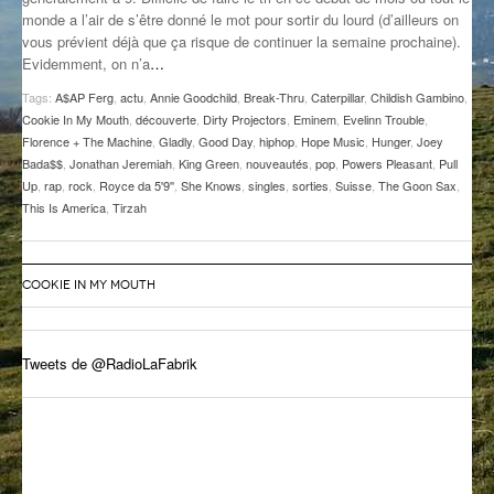
monde a l’air de s’être donné le mot pour sortir du lourd (d’ailleurs on
GROOVE N SUN
PLUS DE MIX
vous prévient déjà que ça risque de continuer la semaine prochaine).
Evidemment, on n’a
…
IL ÉTAIT UNE FOIS
Tags:
A$AP Ferg
,
actu
,
Annie Goodchild
,
Break-Thru
,
Caterpillar
,
Childish Gambino
,
L’ASTUCE DE LA PORTE EN BOIS
Cookie In My Mouth
,
découverte
,
Dirty Projectors
,
Eminem
,
Evelinn Trouble
,
Florence + The Machine
,
Gladly
,
Good Day
,
hiphop
,
Hope Music
,
Hunger
,
Joey
LA FABRIK POÉTIK
Bada$$
,
Jonathan Jeremiah
,
King Green
,
nouveautés
,
pop
,
Powers Pleasant
,
Pull
Up
,
rap
,
rock
,
Royce da 5'9''
,
She Knows
,
singles
,
sorties
,
Suisse
,
The Goon Sax
,
This Is America
,
Tirzah
LA MINUTE LITTÉRAIRE
LA SOUTERRAINE
COOKIE IN MY MOUTH
MUSIQUE DES ANTIPODES
NOS ANCIENS
Tweets de @RadioLaFabrik
SONORIK
THEME FORCE
ZIRCONIUM