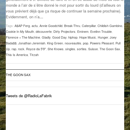
monde a l’air de s’être donné le mot pour sortir du lourd (d’ailleurs on
GROOVE N SUN
PLUS DE MIX
vous prévient déjà que ça risque de continuer la semaine prochaine).
Evidemment, on n’a
…
IL ÉTAIT UNE FOIS
Tags:
A$AP Ferg
,
actu
,
Annie Goodchild
,
Break-Thru
,
Caterpillar
,
Childish Gambino
,
L’ASTUCE DE LA PORTE EN BOIS
Cookie In My Mouth
,
découverte
,
Dirty Projectors
,
Eminem
,
Evelinn Trouble
,
Florence + The Machine
,
Gladly
,
Good Day
,
hiphop
,
Hope Music
,
Hunger
,
Joey
LA FABRIK POÉTIK
Bada$$
,
Jonathan Jeremiah
,
King Green
,
nouveautés
,
pop
,
Powers Pleasant
,
Pull
Up
,
rap
,
rock
,
Royce da 5'9''
,
She Knows
,
singles
,
sorties
,
Suisse
,
The Goon Sax
,
This Is America
,
Tirzah
LA MINUTE LITTÉRAIRE
LA SOUTERRAINE
THE GOON SAX
MUSIQUE DES ANTIPODES
NOS ANCIENS
Tweets de @RadioLaFabrik
SONORIK
THEME FORCE
ZIRCONIUM