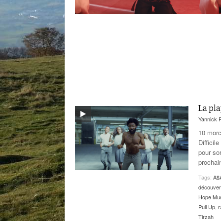
GROOVE 
IL ÉTAIT
L’ASTUCE
PORTE E
LA FABRI
LA MINU
LITTÉRAI
La pla
LA SOUT
Yannick R
MUSIQUE
10 morc
ANTIPOD
Difficil
NOS ANC
pour sor
prochai
SONORI
Tags:
A$
THEME F
découver
ZIRCONI
Hope Mu
Pull Up
,
r
ANCIENN
Tirzah
ÉMISSIO