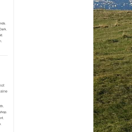
al 2026 | Entre Héritage Et
- 12/04/2026
ent
iew All
ends
,
 Dark
,
id
,
n
,
mot
maine
th
,
phop
,
nt
,
a
,