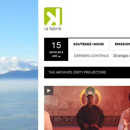
15
SOUTENEZ-NOUS!
EMISSIO
ARTICLES À
DERNIERS CONTENUS
LIRE
AZIMUT
CALM CL
Vincitori 
TAG ARCHIVES:
DIRTY PROJECTORS
Ismo Leik
CARTOG
INTIME
CÉSURE
COMPLÈ
DES BUL
CRÉPIDU
CURIOSI
GIVRE D