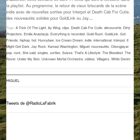
la playlist. Au programme, le retour de vieux briscards de la scène
GROOVE N SUN
PLUS DE MIX
indie avec de nouvelles sorties pour Interpol et Death Cab For Cutie,
des nouveautés solides pour GoldLink ou Jay
…
IL ÉTAIT UNE FOIS
Tags:
A Trick Of The Light
,
Ay Wing
,
clips
,
Death Cab For Cutie
,
découverte
,
Dirty
L’ASTUCE DE LA PORTE EN BOIS
Projectors
,
Emilia Anastazja
,
Everything is recorded
,
Gold Rush
,
GoldLink
,
Got
Friends
,
hiphop
,
hot
,
Hunnybee
,
Ice Cream Dream
,
indie
,
international
,
Interpol
,
It
LA FABRIK POÉTIK
Might Get Dark
,
Jay Rock
,
Kamasi Washington
,
Miguel
,
nouveautés
,
Obongjayar
,
pop
,
rock
,
She said
,
singles
,
sorties
,
Suisse
,
That's A Lifestyle
,
The Bloodiest
,
The
Rover
,
Under My Skin
,
Unknown Mortal Orchestra
,
vidéos
,
Villagers
,
White Denim
LA MINUTE LITTÉRAIRE
LA SOUTERRAINE
MIGUEL
MUSIQUE DES ANTIPODES
NOS ANCIENS
Tweets de @RadioLaFabrik
SONORIK
THEME FORCE
ZIRCONIUM