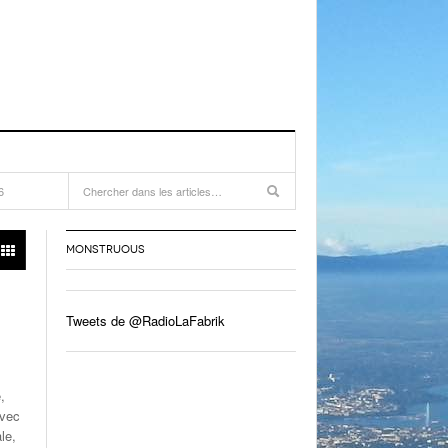
6
6
6
/11/2018
 L’art De Prendre Les Mots Au
2026
6
MONSTRUOUS
/2018
val 2026 | Roberto Fonseca &
6
-
ntre Tension Et Délicatesse
6
6
018
Tweets de @RadioLaFabrik
6
val 2026 | Reuben James, La
2026
18
,
al 2026 | J’ai Rêvé Melody
avec
026
le,
 12/04/2018