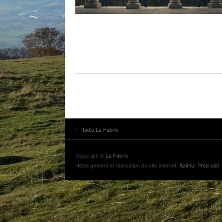
GROOVE 
IL ÉTAIT
L’ASTUCE
PORTE E
LA FABRI
LA MINU
LITTÉRAI
LA SOUT
MUSIQUE
Radio La Fabrik
ANTIPOD
NOS ANC
Copyright ©
La Fabrik
.
SONORI
Hébergement et réalisation du site internet:
Azimut Prod sàrl
THEME F
ZIRCONI
ANCIENN
ÉMISSIO