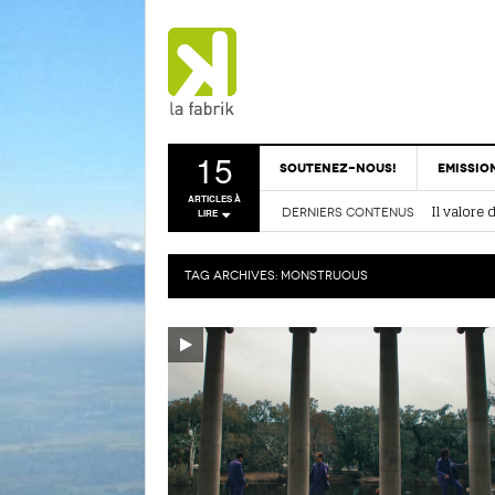
15
SOUTENEZ-NOUS!
EMISSIO
ARTICLES À
DERNIERS CONTENUS
LIRE
AZIMUT
Vincitori 
CALM CL
Ismo Leik
TAG ARCHIVES:
MONSTRUOUS
CARTOG
INTIME
CÉSURE
COMPLÈ
DES BUL
CRÉPIDU
CURIOSI
GIVRE D