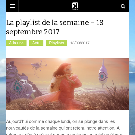
SOUTENEZ-NOUS!
La playlist de la semaine – 18
septembre 2017
EMISSIONS
A la une
Actu
Playlists
18/09/2017
DJ SETS
AZIMUT
ACTU
CALM CLASS
CENACLE
LA RADIO
CARTOGRAPHIE INTIME
LES COLLABORATEURS
EVÉNEMENTS
CONTACT
CÉSURE
CONSTRUCT
PLAYLISTS
LA FABRIK
COMPLÈTEMENT DES BULLES
EST-CE QU’ON PEUT ALLER?
SOCIÉTÉ
NOUS REJOINDRE
CRÉPIDULES
FLUSSPFERD
SOUTIEN ET PARTENARIATS
CURIOSITÉS
RADIO MASALA
ATELIERS ET FORMATIONS
Aujourd’hui comme chaque lundi, on se plonge dans les
nouveautés de la semaine qui ont retenu notre attention. A
GIVRE D’ÉTÉ
TECHHOUSE
retrouver dès à présent sur notre antenne en rotation élevée.