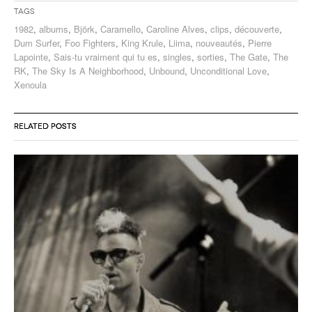
Tags
1982
,
albums
,
Björk
,
Caramello
,
Caroline Alves
,
clips
,
découverte
,
Dum Surfer
,
Foo Fighters
,
King Krule
,
Liima
,
nouveautés
,
Pierre
Lapointe
,
Sais-tu vraiment qui tu es
,
singles
,
sorties
,
The Gate
,
The
RK
,
The Sky Is A Neighborhood
,
Unbound
,
Unconditional Love
,
Xenoula
RELATED POSTS