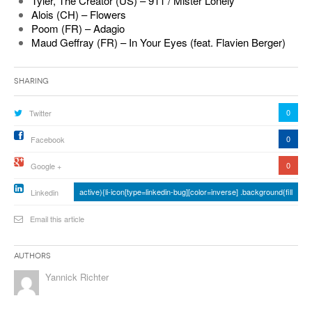
Tyler, The Creator (US) – 911 / Mister Lonely
Alois (CH) – Flowers
Poom (FR) – Adagio
Maud Geffray (FR) – In Your Eyes (feat. Flavien Berger)
Sharing
0
Twitter
0
Facebook
0
Google +
active){li-icon[type=linkedin-bug][color=inverse] .background{fill
Linkedin
Email this article
Authors
Yannick Richter