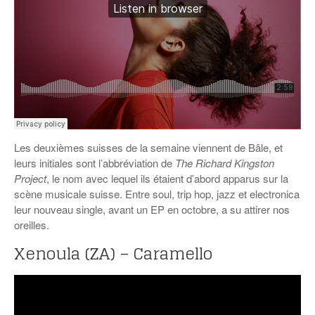
Les deuxièmes suisses de la semaine viennent de Bâle, et
leurs initiales sont l’abbréviation de
The Richard Kingston
Project
, le nom avec lequel ils étaient d’abord apparus sur la
scène musicale suisse. Entre soul, trip hop, jazz et electronica
leur nouveau single, avant un EP en octobre, a su attirer nos
oreilles.
Xenoula (ZA) – Caramello