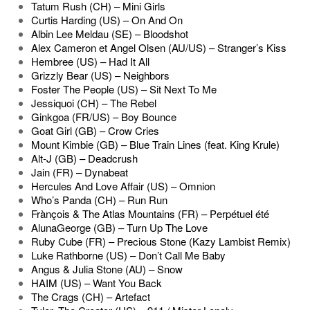
Tatum Rush (CH) – Mini Girls
Curtis Harding (US) – On And On
Albin Lee Meldau (SE) – Bloodshot
Alex Cameron et Angel Olsen (AU/US) – Stranger’s Kiss
Hembree (US) – Had It All
Grizzly Bear (US) – Neighbors
Foster The People (US) – Sit Next To Me
Jessiquoi (CH) – The Rebel
Ginkgoa (FR/US) – Boy Bounce
Goat Girl (GB) – Crow Cries
Mount Kimbie (GB) – Blue Train Lines (feat. King Krule)
Alt-J (GB) – Deadcrush
Jain (FR) – Dynabeat
Hercules And Love Affair (US) – Omnion
Who’s Panda (CH) – Run Run
Frànçois & The Atlas Mountains (FR) – Perpétuel été
AlunaGeorge (GB) – Turn Up The Love
Ruby Cube (FR) – Precious Stone (Kazy Lambist Remix)
Luke Rathborne (US) – Don’t Call Me Baby
Angus & Julia Stone (AU) – Snow
HAIM (US) – Want You Back
The Crags (CH) – Artefact