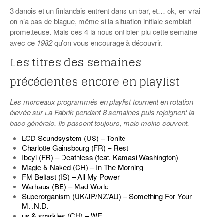
3 danois et un finlandais entrent dans un bar, et… ok, en vrai
on n’a pas de blague, même si la situation initiale semblait
prometteuse. Mais ces 4 là nous ont bien plu cette semaine
avec ce
1982
qu’on vous encourage à découvrir.
Les titres des semaines
précédentes encore en playlist
Les morceaux programmés en playlist tournent en rotation
élevée sur La Fabrik pendant 8 semaines puis rejoignent la
base générale. Ils passent toujours, mais moins souvent.
LCD Soundsystem (US) – Tonite
Charlotte Gainsbourg (FR) – Rest
Ibeyi (FR) – Deathless (feat. Kamasi Washington)
Magic & Naked (CH) – In The Morning
FM Belfast (IS) – All My Power
Warhaus (BE) – Mad World
Superorganism (UK/JP/NZ/AU) – Something For Your
M.I.N.D.
us & sparkles (CH) – WE