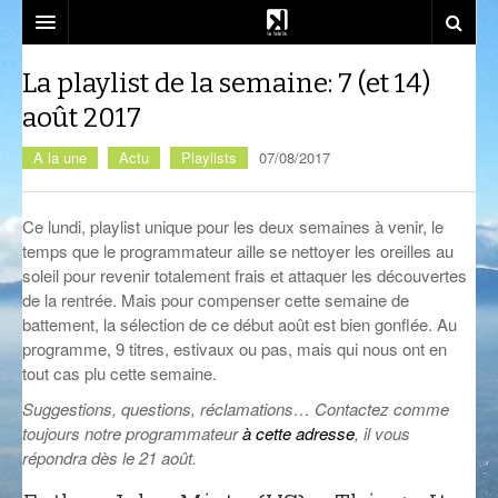
SOUTENEZ-NOUS!
La playlist de la semaine: 7 (et 14)
août 2017
EMISSIONS
A la une
Actu
Playlists
07/08/2017
DJ SETS
AZIMUT
ACTU
CALM CLASS
CENACLE
Ce lundi, playlist unique pour les deux semaines à venir, le
temps que le programmateur aille se nettoyer les oreilles au
LA RADIO
CARTOGRAPHIE INTIME
LES COLLABORATEURS
EVÉNEMENTS
soleil pour revenir totalement frais et attaquer les découvertes
de la rentrée. Mais pour compenser cette semaine de
CONTACT
CÉSURE
CONSTRUCT
PLAYLISTS
LA FABRIK
battement, la sélection de ce début août est bien gonflée. Au
COMPLÈTEMENT DES BULLES
EST-CE QU’ON PEUT ALLER?
SOCIÉTÉ
NOUS REJOINDRE
programme, 9 titres, estivaux ou pas, mais qui nous ont en
tout cas plu cette semaine.
CRÉPIDULES
FLUSSPFERD
SOUTIEN ET PARTENARIATS
Suggestions, questions, réclamations… Contactez comme
toujours notre programmateur
à cette adresse
, il vous
CURIOSITÉS
RADIO MASALA
ATELIERS ET FORMATIONS
répondra dès le 21 août.
GIVRE D’ÉTÉ
TECHHOUSE