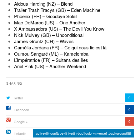
Aldous Harding (NZ) – Blend
Trailer Trash Tracys (GB) – Eden Machine
Phoenix (FR) – Goodbye Soleil
Mac DeMarco (US) – One Another
X Ambassadors (US) – The Devil You Know
Nick Mulvey (GB) – Unconditional
James Gruntz (CH) – Waves
Camélia Jordana (FR) – Ce qui nous lie est là
Oumou Sangaré (ML) – Kamelemba
L’Impératrice (FR) – Sultans des îles
Ariel Pink (US) – Another Weekend
Sharing
0
Twitter
0
Facebook
0
Google +
active){li-icon[type=linkedin-bug][color=inverse] .background{fill
Linkedin