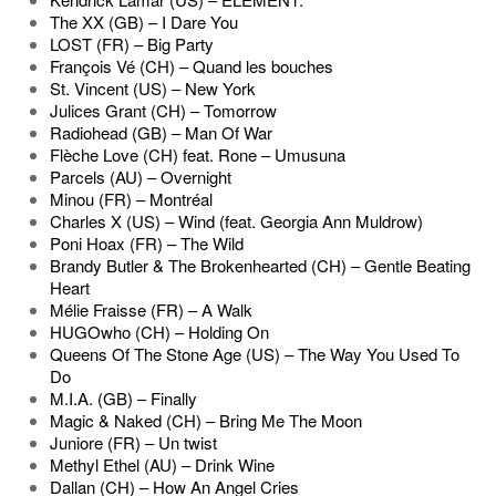
The XX (GB) – I Dare You
LOST (FR) – Big Party
François Vé (CH) – Quand les bouches
St. Vincent (US) – New York
Julices Grant (CH) – Tomorrow
Radiohead (GB) – Man Of War
Flèche Love (CH) feat. Rone – Umusuna
Parcels (AU) – Overnight
Minou (FR) – Montréal
Charles X (US) – Wind (feat. Georgia Ann Muldrow)
Poni Hoax (FR) – The Wild
Brandy Butler & The Brokenhearted (CH) – Gentle Beating
Heart
Mélie Fraisse (FR) – A Walk
HUGOwho (CH) – Holding On
Queens Of The Stone Age (US) – The Way You Used To
Do
M.I.A. (GB) – Finally
Magic & Naked (CH) – Bring Me The Moon
Juniore (FR) – Un twist
Methyl Ethel (AU) – Drink Wine
Dallan (CH) – How An Angel Cries