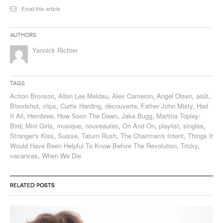
Email this article
Authors
Yannick Richter
Tags
Action Bronson
,
Albin Lee Meldau
,
Alex Cameron
,
Angel Olsen
,
août
,
Bloodshot
,
clips
,
Curtis Harding
,
découverte
,
Father John Misty
,
Had
It All
,
Hembree
,
How Soon The Dawn
,
Jake Bugg
,
Martina Topley-
Bird
,
Mini Girls
,
musique
,
nouveautés
,
On And On
,
playlist
,
singles
,
Stranger's Kiss
,
Suisse
,
Tatum Rush
,
The Chairman's Intent
,
Things It
Would Have Been Helpful To Know Before The Revolution
,
Tricky
,
vacances
,
When We Die
RELATED POSTS