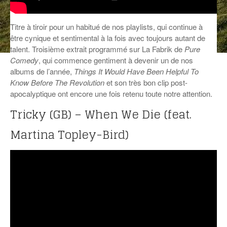
ANCIENNES ÉMISSIONS
Titre à tiroir pour un habitué de nos playlists, qui continue à
être cynique et sentimental à la fois avec toujours autant de
talent. Troisième extrait programmé sur La Fabrik de
Pure
Comedy
, qui commence gentiment à devenir un de nos
albums de l’année,
Things It Would Have Been Helpful To
Know Before The Revolution
et son très bon clip post-
apocalyptique ont encore une fois retenu toute notre attention.
Tricky (GB) – When We Die (feat.
Martina Topley-Bird)