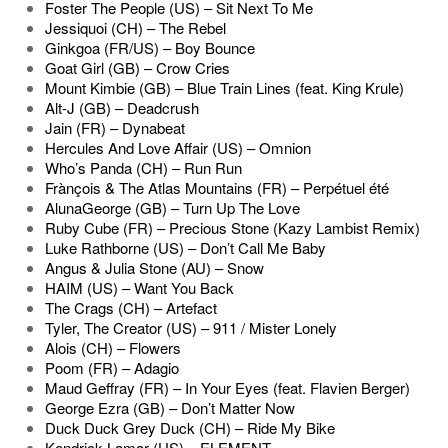
Foster The People (US) – Sit Next To Me
Jessiquoi (CH) – The Rebel
Ginkgoa (FR/US) – Boy Bounce
Goat Girl (GB) – Crow Cries
Mount Kimbie (GB) – Blue Train Lines (feat. King Krule)
Alt-J (GB) – Deadcrush
Jain (FR) – Dynabeat
Hercules And Love Affair (US) – Omnion
Who’s Panda (CH) – Run Run
Frànçois & The Atlas Mountains (FR) – Perpétuel été
AlunaGeorge (GB) – Turn Up The Love
Ruby Cube (FR) – Precious Stone (Kazy Lambist Remix)
Luke Rathborne (US) – Don’t Call Me Baby
Angus & Julia Stone (AU) – Snow
HAIM (US) – Want You Back
The Crags (CH) – Artefact
Tyler, The Creator (US) – 911 / Mister Lonely
Alois (CH) – Flowers
Poom (FR) – Adagio
Maud Geffray (FR) – In Your Eyes (feat. Flavien Berger)
George Ezra (GB) – Don’t Matter Now
Duck Duck Grey Duck (CH) – Ride My Bike
Kendrick Lamar (US) – ELEMENT.