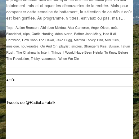
totalement frais et attaquer les découvertes de la rentrée. Mais pour
GROOVE N SUN
PLUS DE MIX
compenser cette semaine de battement, la sélection de ce début août
est bien gonflée. Au programme, 9 titres, estivaux ou pas, mais
…
IL ÉTAIT UNE FOIS
Tags:
Action Bronson
,
Albin Lee Meldau
,
Alex Cameron
,
Angel Olsen
,
août
,
L’ASTUCE DE LA PORTE EN BOIS
Bloodshot
,
clips
,
Curtis Harding
,
découverte
,
Father John Misty
,
Had It All
,
Hembree
,
How Soon The Dawn
,
Jake Bugg
,
Martina Topley-Bird
,
Mini Girls
,
LA FABRIK POÉTIK
musique
,
nouveautés
,
On And On
,
playlist
,
singles
,
Stranger's Kiss
,
Suisse
,
Tatum
Rush
,
The Chairman's Intent
,
Things It Would Have Been Helpful To Know Before
The Revolution
,
Tricky
,
vacances
,
When We Die
LA MINUTE LITTÉRAIRE
LA SOUTERRAINE
AOÛT
MUSIQUE DES ANTIPODES
NOS ANCIENS
Tweets de @RadioLaFabrik
SONORIK
THEME FORCE
ZIRCONIUM