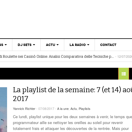
NS
DJ SETS
ACTU
LA RADIO
CONTACT
Strategia di Roulette nei Casinò Online: Analisi Comparativa delle Tecniche più Efficaci e dei Jackpot più Attraenti
- 12/07/202
CENACLE
EVÉNEMENTS
LA FABRIK
- 03/04/2019
- 29
L’invité D’Azimut : Chien Bleu
CNCL666 – Le Grand Zbeul #2
Ismo Leikola, Ou
Gioca Ovunque, Vinci Sempre: Guida Completa alle App di Casinò Mobile con Tornei Estivi e Pagamenti Sicuri
- 11/07/202
- 29/06/
Sérieux
Il valore della fedeltà: come i programmi VIP trasformano le vincite in esperienze culturali uniche
- 08/07/202
ASS
LES
PLAYLISTS
NOUS REJOINDRE
di Three Card Poker: Guida Festiva ai Live Dealer delle Casinò Online
- 07/07/2026
COLLABORATEURS
RAPHIE
SOCIÉTÉ
SOUTIEN ET
- 06/03/2019
- 25/10
L’invité D’Azimut : Cold Bath
CNCL666 – Le Grand Zbeul
Cully Jazz Festi
ola, ou l’art de prendre les mots au sérieux
- 29/06/2026
CONSTRUCT
PARTENARIATS
Vincent Segal, E
The Chemistry of Connection: How Datingskillss Data Explains Attraction Among Dutch Women
- 24/06/202
La playlist de la semaine: 7 (et 14) ao
20/04/2026
Come l’Intelligenza Artificiale sta Rivoluzionando i Bonus nei Casinò Online – Verso un’Esperienza di Gioco su Misura
- 19/06/202
EST-CE QU’ON
ATELIERS ET FORMATIONS
- 06/02/2019
- 27/09/2
L’invité D’Azimut: Le Collectif Puck
CNCL 666 – FAST ZBEUL
Natale digitale: come i tornei di casinò crypto hanno rivoluzionato la sicurezza dei pagamenti
- 09/06/202
PEUT ALLER?
2017
TEMENT
Cully Jazz Festi
La nuova frontiera delle scommesse: come le piattaforme di esports stanno ridisegnando il mercato delle puntate sportive
- 09/06/202
LES
FLUSSPFERD
- 16/04/
Classe !
Slot‑Innovazioni Mobile: Temi Esclusivi, Tecnologia Live‑Dealer e l’Esplosione del Gioco on‑the‑Go
- 02/06/202
Yannick Richter
- 07/08/2017 -
A la une
,
Actu
,
Playlists
- 23/01/2019
- 26/06/20
L’invité D’Azimut : Joshua Howlett
Cénacle – LAST ZBEUL
LES
RADIO MASALA
Ce lundi, playlist unique pour les deux semaines à venir, le temps que
Cully Jazz Festiv
programmateur aille se nettoyer les oreilles au soleil pour revenir
TÉS
TECHHOUSE
- 13/04/2
Gardot
totalement frais et attaquer les découvertes de la rentrée. Mais pour
-
Les Invités D’Azimut – Byron Leon &
Cénacle – Luv My Wax 11 – Raw G
’ÉTÉ
PLUS DE MIX