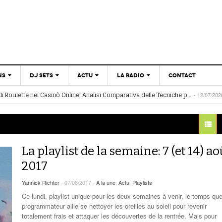
NS
DJ SETS
ACTU
LA RADIO
CONTACT
Strategia di Roulette nei Casinò Online: Analisi Comparativa delle Tecniche più Efficaci e dei Jackpot più Attraenti
- 12/07/202
CENACLE
EVÉNEMENTS
LA FABRIK
- 03/04/2019
- 29
Gioca Ovunque, Vinci Sempre: Guida Completa alle App di Casinò Mobile con Tornei Estivi e Pagamenti Sicuri
L’invité D’Azimut : Chien Bleu
CNCL666 – Le Grand Zbeul #2
Ismo Leikola, Ou
- 11/07/202
Il valore della fedeltà: come i programmi VIP trasformano le vincite in esperienze culturali uniche
- 29/06/
- 08/07/202
Sérieux
ASS
LES
PLAYLISTS
NOUS REJOINDRE
di Three Card Poker: Guida Festiva ai Live Dealer delle Casinò Online
- 07/07/2026
COLLABORATEURS
RAPHIE
SOCIÉTÉ
SOUTIEN ET
- 06/03/2019
- 25/10
ola, ou l’art de prendre les mots au sérieux
L’invité D’Azimut : Cold Bath
CNCL666 – Le Grand Zbeul
Cully Jazz Festi
- 29/06/2026
CONSTRUCT
PARTENARIATS
The Chemistry of Connection: How Datingskillss Data Explains Attraction Among Dutch Women
Vincent Segal, E
- 24/06/202
La playlist de la semaine: 7 (et 14) ao
Come l’Intelligenza Artificiale sta Rivoluzionando i Bonus nei Casinò Online – Verso un’Esperienza di Gioco su Misura
20/04/2026
- 19/06/202
EST-CE QU’ON
ATELIERS ET FORMATIONS
- 06/02/2019
- 27/09/2
L’invité D’Azimut: Le Collectif Puck
CNCL 666 – FAST ZBEUL
Natale digitale: come i tornei di casinò crypto hanno rivoluzionato la sicurezza dei pagamenti
- 09/06/202
PEUT ALLER?
2017
TEMENT
Cully Jazz Festi
La nuova frontiera delle scommesse: come le piattaforme di esports stanno ridisegnando il mercato delle puntate sportive
- 09/06/202
LES
FLUSSPFERD
- 16/04/
Slot‑Innovazioni Mobile: Temi Esclusivi, Tecnologia Live‑Dealer e l’Esplosione del Gioco on‑the‑Go
Classe !
- 02/06/202
Yannick Richter
- 07/08/2017 -
A la une
,
Actu
,
Playlists
- 23/01/2019
- 26/06/20
L’invité D’Azimut : Joshua Howlett
Cénacle – LAST ZBEUL
LES
RADIO MASALA
Ce lundi, playlist unique pour les deux semaines à venir, le temps que
Cully Jazz Festiv
programmateur aille se nettoyer les oreilles au soleil pour revenir
TÉS
TECHHOUSE
- 13/04/2
Gardot
totalement frais et attaquer les découvertes de la rentrée. Mais pour
-
Les Invités D’Azimut – Byron Leon &
Cénacle – Luv My Wax 11 – Raw G
’ÉTÉ
PLUS DE MIX