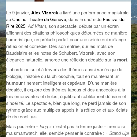
GROOVE N SUN
PLUS DE MIX
Le 9 janvier,
Alex Vizorek
a livré une performance magistrale
au
Casino Théâtre de Genève
, dans le cadre du
Festival du
IL ÉTAIT UNE FOIS
Rire 2025
.
Ad Vitam
, son spectacle, débute par un écran
affichant des citations philosophiques détournées de manière
L’ASTUCE DE LA PORTE EN BOIS
humoristique, un prélude parfait pour une soirée qui mélange
LA FABRIK POÉTIK
réflexion et comédie. Dès son entrée, sur les mots de
Baudelaire et les notes de Schubert, Vizorek, avec son
LA MINUTE LITTÉRAIRE
élégance naturelle, amorce une réflexion décalée sur la
mort
.
Il aborde ce sujet à travers des thèmes aussi variés que la
LA SOUTERRAINE
biologie, l’histoire ou la philosophie, tout en maintenant un
humour
finement intelligent et captivant. D’une manière
MUSIQUE DES ANTIPODES
décalée, il explore des thèmes tabous et des anecdotes à la
NOS ANCIENS
fois émouvantes et drôles, équilibrant subtilement dérision et
sincérité. Le spectacle, bien que long, ne perd jamais de son
SONORIK
rythme grâce aux multiples appels à la réflexion et aux éclats
de rire continus.
THEME FORCE
Mais peut-être «
long
» n’est-il pas le terme juste – même si
ma smartwatch, elle, semble penser le contraire : «
Stand Up!
ZIRCONIUM