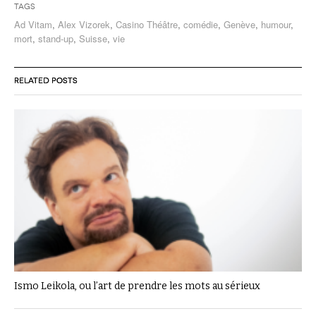
Tags
Ad Vitam
,
Alex Vizorek
,
Casino Théâtre
,
comédie
,
Genève
,
humour
,
mort
,
stand-up
,
Suisse
,
vie
RELATED POSTS
Ismo Leikola, ou l’art de prendre les mots au sérieux