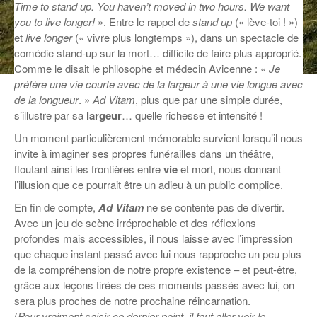
Time to stand up. You haven’t moved in two hours. We want
ANCIENNES ÉMISSIONS
you to live longer!
». Entre le rappel de
stand up
(« lève-toi ! »)
et
live longer
(« vivre plus longtemps »), dans un spectacle de
comédie stand-up sur la mort… difficile de faire plus approprié.
Comme le disait le philosophe et médecin Avicenne : «
Je
préfère une vie courte avec de la largeur à une vie longue avec
de la longueur
. »
Ad Vitam
, plus que par une simple durée,
s’illustre par sa
largeur
… quelle richesse et intensité !
Un moment particulièrement mémorable survient lorsqu’il nous
invite à imaginer ses propres funérailles dans un théâtre,
floutant ainsi les frontières entre
vie
et mort, nous donnant
l’illusion que ce pourrait être un adieu à un public complice.
En fin de compte,
Ad Vitam
ne se contente pas de divertir.
Avec un jeu de scène irréprochable et des réflexions
profondes mais accessibles, il nous laisse avec l’impression
que chaque instant passé avec lui nous rapproche un peu plus
de la compréhension de notre propre existence – et peut-être,
grâce aux leçons tirées de ces moments passés avec lui, on
sera plus proches de notre prochaine réincarnation.
(
Pour vraiment saisir ce dernier point, il faut aller voir le