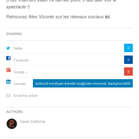
spectacle !
)
Retrouvez Alex Vizorek sur les réseaux sociaux
ici
.
Sharing
0
Twitter
0
Facebook
0
Google +
active){li-icon[type=linkedin-bug][color=inverse] .background{fill
Linkedin
Email this article
Authors
Irene Carbone