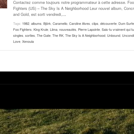
Contactez comme toujours notre programmateur à cette adresse. Foo
- 26/12/2018
Cully Jazz Festiv
Compagnie Don’t Stop Me Now
Fighters (US) – The Sky Is A Neighborhood Leur nouvel album, Concr
N SUN
Vertige Du Prés
View All
View All
and Gold, est sorti vendredi,
…
V
 UNE FOIS
Tags:
1982
,
albums
,
Björk
,
Caramello
,
Caroline Alves
,
clips
,
découverte
,
Dum Surfe
 DE LA
Foo Fighters
,
King Krule
,
Liima
,
nouveautés
,
Pierre Lapointe
,
Sais-tu vraiment qui t
N BOIS
singles
,
sorties
,
The Gate
,
The RK
,
The Sky Is A Neighborhood
,
Unbound
,
Uncondit
Love
,
Xenoula
K POÉTIK
TE
RE
ERRAINE
 DES
ES
IENS
K
ORCE
UM
ES
NS