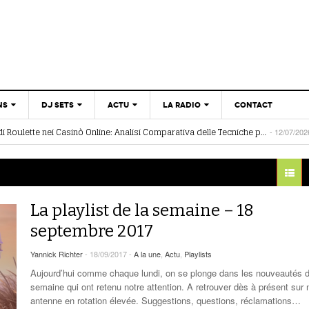
NS
DJ SETS
ACTU
LA RADIO
CONTACT
Strategia di Roulette nei Casinò Online: Analisi Comparativa delle Tecniche più Efficaci e dei Jackpot più Attraenti
- 12/07/202
Gioca Ovunque, Vinci Sempre: Guida Completa alle App di Casinò Mobile con Tornei Estivi e Pagamenti Sicuri
- 11/07/202
CENACLE
EVÉNEMENTS
LA FABRIK
- 03/04/2019
- 29
L’invité D’Azimut : Chien Bleu
CNCL666 – Le Grand Zbeul #2
Ismo Leikola, Ou
Il valore della fedeltà: come i programmi VIP trasformano le vincite in esperienze culturali uniche
- 08/07/202
- 29/06/
Sérieux
ASS
LES
PLAYLISTS
NOUS REJOINDRE
di Three Card Poker: Guida Festiva ai Live Dealer delle Casinò Online
- 07/07/2026
COLLABORATEURS
ola, ou l’art de prendre les mots au sérieux
- 29/06/2026
RAPHIE
SOCIÉTÉ
SOUTIEN ET
- 06/03/2019
- 25/10
L’invité D’Azimut : Cold Bath
CNCL666 – Le Grand Zbeul
Cully Jazz Festi
The Chemistry of Connection: How Datingskillss Data Explains Attraction Among Dutch Women
- 24/06/202
CONSTRUCT
PARTENARIATS
Vincent Segal, E
Come l’Intelligenza Artificiale sta Rivoluzionando i Bonus nei Casinò Online – Verso un’Esperienza di Gioco su Misura
- 19/06/202
La playlist de la semaine – 18
20/04/2026
EST-CE QU’ON
ATELIERS ET FORMATIONS
Natale digitale: come i tornei di casinò crypto hanno rivoluzionato la sicurezza dei pagamenti
- 09/06/202
- 06/02/2019
- 27/09/2
L’invité D’Azimut: Le Collectif Puck
CNCL 666 – FAST ZBEUL
PEUT ALLER?
septembre 2017
La nuova frontiera delle scommesse: come le piattaforme di esports stanno ridisegnando il mercato delle puntate sportive
- 09/06/202
TEMENT
Cully Jazz Festi
Slot‑Innovazioni Mobile: Temi Esclusivi, Tecnologia Live‑Dealer e l’Esplosione del Gioco on‑the‑Go
- 02/06/202
LES
FLUSSPFERD
- 16/04/
Classe !
Yannick Richter
- 18/09/2017 -
A la une
,
Actu
,
Playlists
- 23/01/2019
- 26/06/20
L’invité D’Azimut : Joshua Howlett
Cénacle – LAST ZBEUL
LES
RADIO MASALA
Aujourd’hui comme chaque lundi, on se plonge dans les nouveautés d
Cully Jazz Festiv
semaine qui ont retenu notre attention. A retrouver dès à présent sur 
TÉS
TECHHOUSE
- 13/04/2
Gardot
antenne en rotation élevée. Suggestions, questions, réclamations…
-
Les Invités D’Azimut – Byron Leon &
Cénacle – Luv My Wax 11 – Raw G
’ÉTÉ
PLUS DE MIX