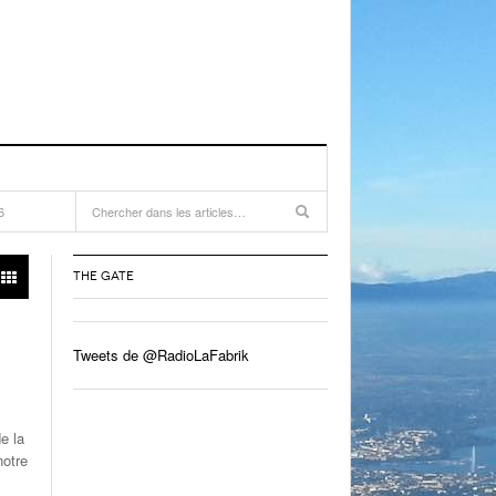
6
6
/11/2018
 L’art De Prendre Les Mots Au
6
2026
THE GATE
/2018
val 2026 | Roberto Fonseca &
6
-
ntre Tension Et Délicatesse
6
6
018
Tweets de @RadioLaFabrik
6
val 2026 | Reuben James, La
6
2026
18
e la
al 2026 | J’ai Rêvé Melody
notre
026
 12/04/2018