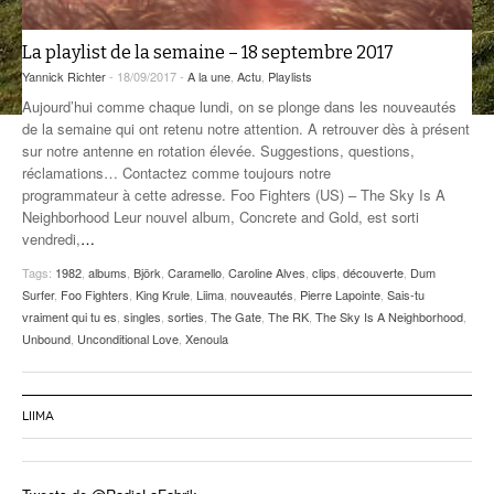
ANCIENNES ÉMISSIONS
La playlist de la semaine – 18 septembre 2017
Yannick Richter
- 18/09/2017 -
A la une
,
Actu
,
Playlists
Aujourd’hui comme chaque lundi, on se plonge dans les nouveautés
de la semaine qui ont retenu notre attention. A retrouver dès à présent
sur notre antenne en rotation élevée. Suggestions, questions,
réclamations… Contactez comme toujours notre
programmateur à cette adresse. Foo Fighters (US) – The Sky Is A
Neighborhood Leur nouvel album, Concrete and Gold, est sorti
vendredi,
…
Tags:
1982
,
albums
,
Björk
,
Caramello
,
Caroline Alves
,
clips
,
découverte
,
Dum
Surfer
,
Foo Fighters
,
King Krule
,
Liima
,
nouveautés
,
Pierre Lapointe
,
Sais-tu
vraiment qui tu es
,
singles
,
sorties
,
The Gate
,
The RK
,
The Sky Is A Neighborhood
,
Unbound
,
Unconditional Love
,
Xenoula
LIIMA