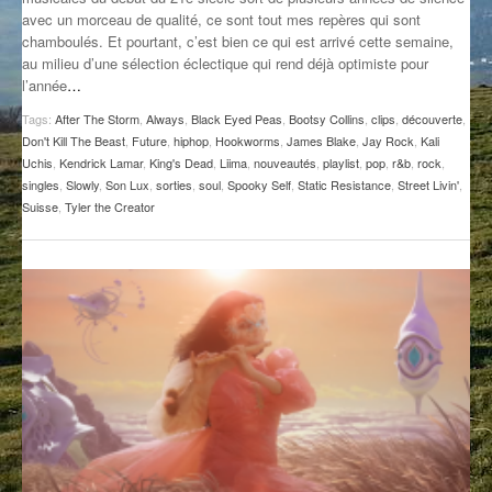
avec un morceau de qualité, ce sont tout mes repères qui sont
GROOVE N SUN
PLUS DE MIX
chamboulés. Et pourtant, c’est bien ce qui est arrivé cette semaine,
au milieu d’une sélection éclectique qui rend déjà optimiste pour
IL ÉTAIT UNE FOIS
l’année
…
L’ASTUCE DE LA PORTE EN BOIS
Tags:
After The Storm
,
Always
,
Black Eyed Peas
,
Bootsy Collins
,
clips
,
découverte
,
Don't Kill The Beast
,
Future
,
hiphop
,
Hookworms
,
James Blake
,
Jay Rock
,
Kali
LA FABRIK POÉTIK
Uchis
,
Kendrick Lamar
,
King's Dead
,
Liima
,
nouveautés
,
playlist
,
pop
,
r&b
,
rock
,
singles
,
Slowly
,
Son Lux
,
sorties
,
soul
,
Spooky Self
,
Static Resistance
,
Street Livin'
,
Suisse
,
Tyler the Creator
LA MINUTE LITTÉRAIRE
LA SOUTERRAINE
MUSIQUE DES ANTIPODES
NOS ANCIENS
SONORIK
THEME FORCE
ZIRCONIUM