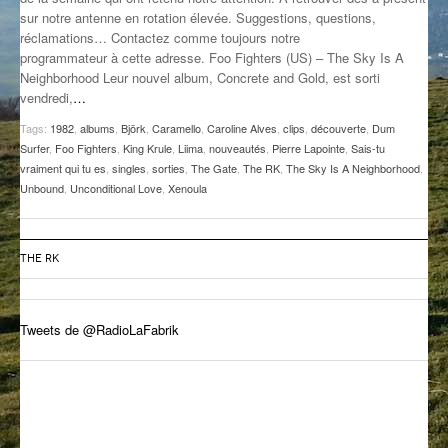
sur notre antenne en rotation élevée. Suggestions, questions,
GROOVE N SUN
PLUS DE MIX
réclamations… Contactez comme toujours notre
programmateur à cette adresse. Foo Fighters (US) – The Sky Is A
IL ÉTAIT UNE FOIS
Neighborhood Leur nouvel album, Concrete and Gold, est sorti
vendredi,
…
L’ASTUCE DE LA PORTE EN BOIS
Tags:
1982
,
albums
,
Björk
,
Caramello
,
Caroline Alves
,
clips
,
découverte
,
Dum
LA FABRIK POÉTIK
Surfer
,
Foo Fighters
,
King Krule
,
Liima
,
nouveautés
,
Pierre Lapointe
,
Sais-tu
vraiment qui tu es
,
singles
,
sorties
,
The Gate
,
The RK
,
The Sky Is A Neighborhood
,
Unbound
,
Unconditional Love
,
Xenoula
LA MINUTE LITTÉRAIRE
LA SOUTERRAINE
THE RK
MUSIQUE DES ANTIPODES
NOS ANCIENS
Tweets de @RadioLaFabrik
SONORIK
THEME FORCE
ZIRCONIUM