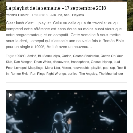
La playlist de la semaine – 17 septembre 2018
ANCIENNES ÉMISSIONS
Yannick Richter
- 17/09/2018 -
A la une
,
Actu
,
Playlists
C’est lundi c’est… playlist. Celui ou celle qui a dit “raviolis” ou qui
comprend cette référence est sans doute au moins aussi vieux que
notre programmateur, et on compatit. Cette semaine à vous mettre
sous la dent, Lomepal qui s’associe une nouvelle fois à Roméo Elvis
pour un single à 1000°, Aminé avec un nouveau
…
Tags:
1000°C
,
Aminé
,
Blu Samu
,
clips
,
Corine
,
Cosmo Sheldrake
,
Cotton On Your
Skin
,
Dan Mangan
,
Dean Wake
,
découverte
,
francophone
,
Goose
,
hiphop
,
Just
Fear
,
Lomepal
,
Maquillage
,
Mona Lisa
,
Morse
,
nouveautés
,
playlist
,
pop
,
rap
,
Reel It
In
,
Romeo Elvis
,
Run Rings Right Wrongs
,
sorties
,
The Angelcy
,
The Mountaineer