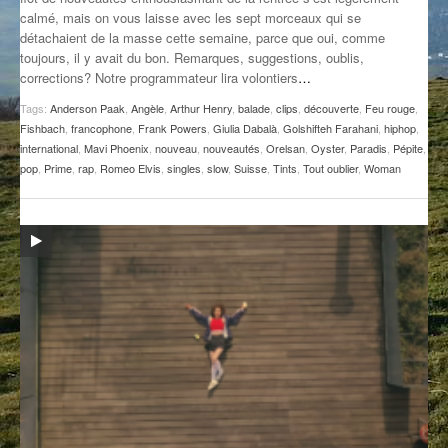
calmé, mais on vous laisse avec les sept morceaux qui se
GROOVE N SUN
PLUS DE MIX
détachaient de la masse cette semaine, parce que oui, comme
toujours, il y avait du bon. Remarques, suggestions, oublis,
IL ÉTAIT UNE FOIS
corrections? Notre programmateur lira volontiers
…
L’ASTUCE DE LA PORTE EN BOIS
Tags:
Anderson Paak
,
Angèle
,
Arthur Henry
,
balade
,
clips
,
découverte
,
Feu rouge
,
Fishbach
,
francophone
,
Frank Powers
,
Giulia Dabalà
,
Golshifteh Farahani
,
hiphop
,
LA FABRIK POÉTIK
international
,
Mavi Phoenix
,
nouveau
,
nouveautés
,
Orelsan
,
Oyster
,
Paradis
,
Pépite
,
pop
,
Prime
,
rap
,
Romeo Elvis
,
singles
,
slow
,
Suisse
,
Tints
,
Tout oublier
,
Woman
LA MINUTE LITTÉRAIRE
LA SOUTERRAINE
MUSIQUE DES ANTIPODES
NOS ANCIENS
SONORIK
THEME FORCE
ZIRCONIUM