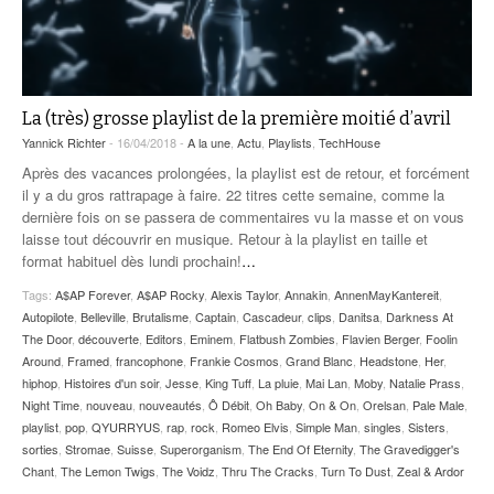
La (très) grosse playlist de la première moitié d’avril
Yannick Richter
- 16/04/2018 -
A la une
,
Actu
,
Playlists
,
TechHouse
Après des vacances prolongées, la playlist est de retour, et forcément
il y a du gros rattrapage à faire. 22 titres cette semaine, comme la
dernière fois on se passera de commentaires vu la masse et on vous
laisse tout découvrir en musique. Retour à la playlist en taille et
format habituel dès lundi prochain!
…
Tags:
A$AP Forever
,
A$AP Rocky
,
Alexis Taylor
,
Annakin
,
AnnenMayKantereit
,
Autopilote
,
Belleville
,
Brutalisme
,
Captain
,
Cascadeur
,
clips
,
Danitsa
,
Darkness At
The Door
,
découverte
,
Editors
,
Eminem
,
Flatbush Zombies
,
Flavien Berger
,
Foolin
Around
,
Framed
,
francophone
,
Frankie Cosmos
,
Grand Blanc
,
Headstone
,
Her
,
hiphop
,
Histoires d'un soir
,
Jesse
,
King Tuff
,
La pluie
,
Mai Lan
,
Moby
,
Natalie Prass
,
Night Time
,
nouveau
,
nouveautés
,
Ô Débit
,
Oh Baby
,
On & On
,
Orelsan
,
Pale Male
,
playlist
,
pop
,
QYURRYUS
,
rap
,
rock
,
Romeo Elvis
,
Simple Man
,
singles
,
Sisters
,
sorties
,
Stromae
,
Suisse
,
Superorganism
,
The End Of Eternity
,
The Gravedigger's
Chant
,
The Lemon Twigs
,
The Voidz
,
Thru The Cracks
,
Turn To Dust
,
Zeal & Ardor