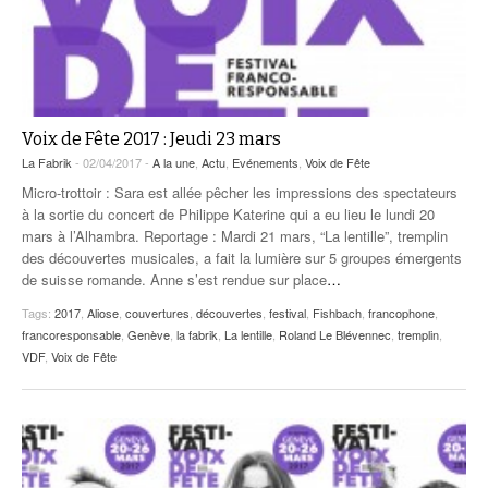
Voix de Fête 2017 : Jeudi 23 mars
La Fabrik
- 02/04/2017 -
A la une
,
Actu
,
Evénements
,
Voix de Fête
Micro-trottoir : Sara est allée pêcher les impressions des spectateurs
à la sortie du concert de Philippe Katerine qui a eu lieu le lundi 20
mars à l’Alhambra. Reportage : Mardi 21 mars, “La lentille”, tremplin
des découvertes musicales, a fait la lumière sur 5 groupes émergents
de suisse romande. Anne s’est rendue sur place
…
Tags:
2017
,
Aliose
,
couvertures
,
découvertes
,
festival
,
Fishbach
,
francophone
,
francoresponsable
,
Genève
,
la fabrik
,
La lentille
,
Roland Le Blévennec
,
tremplin
,
VDF
,
Voix de Fête