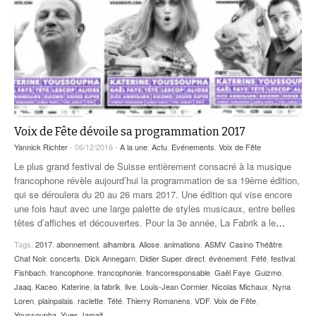
Voix de Fête dévoile sa programmation 2017
Yannick Richter
- 06/12/2016 -
A la une
,
Actu
,
Evénements
,
Voix de Fête
Le plus grand festival de Suisse entièrement consacré à la musique
francophone révèle aujourd’hui la programmation de sa 19ème édition,
qui se déroulera du 20 au 26 mars 2017. Une édition qui vise encore
une fois haut avec une large palette de styles musicaux, entre belles
têtes d’affiches et découvertes. Pour la 3e année, La Fabrik a le
…
Tags:
2017
,
abonnement
,
alhambra
,
Aliose
,
animations
,
ASMV
,
Casino Théâtre
,
Chat Noir
,
concerts
,
Dick Annegarn
,
Didier Super
,
direct
,
événement
,
Féfé
,
festival
,
Fishbach
,
francophone
,
francophonie
,
francoresponsable
,
Gaël Faye
,
Guizmo
,
Jaaq
,
Kaceo
,
Katerine
,
la fabrik
,
live
,
Louis-Jean Cormier
,
Nicolas Michaux
,
Nyna
Loren
,
plainpalais
,
raclette
,
Tété
,
Thierry Romanens
,
VDF
,
Voix de Fête
,
Youssoupha
,
Yves Jamait