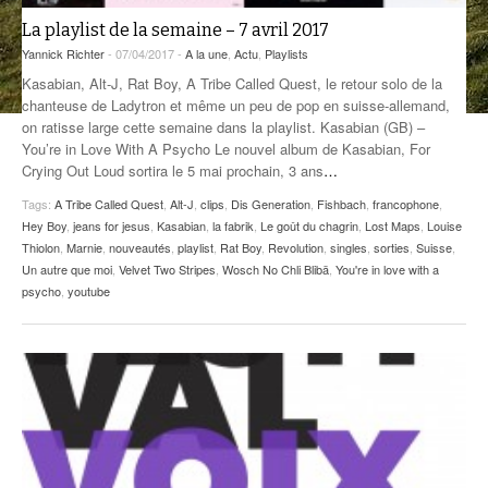
La playlist de la semaine – 7 avril 2017
ANCIENNES ÉMISSIONS
Yannick Richter
- 07/04/2017 -
A la une
,
Actu
,
Playlists
Kasabian, Alt-J, Rat Boy, A Tribe Called Quest, le retour solo de la
chanteuse de Ladytron et même un peu de pop en suisse-allemand,
on ratisse large cette semaine dans la playlist. Kasabian (GB) –
You’re in Love With A Psycho Le nouvel album de Kasabian, For
Crying Out Loud sortira le 5 mai prochain, 3 ans
…
Tags:
A Tribe Called Quest
,
Alt-J
,
clips
,
Dis Generation
,
Fishbach
,
francophone
,
Hey Boy
,
jeans for jesus
,
Kasabian
,
la fabrik
,
Le goût du chagrin
,
Lost Maps
,
Louise
Thiolon
,
Marnie
,
nouveautés
,
playlist
,
Rat Boy
,
Revolution
,
singles
,
sorties
,
Suisse
,
Un autre que moi
,
Velvet Two Stripes
,
Wosch No Chli Blibä
,
You're in love with a
psycho
,
youtube