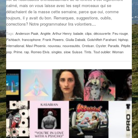
calmé, mais on vous laisse avec les sept morceaux qui se
GROOVE N SUN
PLUS DE MIX
détachaient de la masse cette semaine, parce que oui, comme
toujours, il y avait du bon. Remarques, suggestions, oublis,
IL ÉTAIT UNE FOIS
corrections? Notre programmateur lira volontiers
…
L’ASTUCE DE LA PORTE EN BOIS
Tags:
Anderson Paak
,
Angèle
,
Arthur Henry
,
balade
,
clips
,
découverte
,
Feu rouge
,
Fishbach
,
francophone
,
Frank Powers
,
Giulia Dabalà
,
Golshifteh Farahani
,
hiphop
,
LA FABRIK POÉTIK
international
,
Mavi Phoenix
,
nouveau
,
nouveautés
,
Orelsan
,
Oyster
,
Paradis
,
Pépite
,
pop
,
Prime
,
rap
,
Romeo Elvis
,
singles
,
slow
,
Suisse
,
Tints
,
Tout oublier
,
Woman
LA MINUTE LITTÉRAIRE
LA SOUTERRAINE
MUSIQUE DES ANTIPODES
NOS ANCIENS
SONORIK
THEME FORCE
ZIRCONIUM