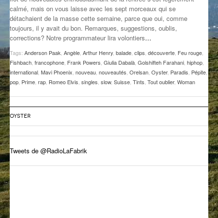
calmé, mais on vous laisse avec les sept morceaux qui se
GROOVE N SUN
PLUS DE MIX
détachaient de la masse cette semaine, parce que oui, comme
toujours, il y avait du bon. Remarques, suggestions, oublis,
IL ÉTAIT UNE FOIS
corrections? Notre programmateur lira volontiers
…
L’ASTUCE DE LA PORTE EN BOIS
Tags:
Anderson Paak
,
Angèle
,
Arthur Henry
,
balade
,
clips
,
découverte
,
Feu rouge
,
Fishbach
,
francophone
,
Frank Powers
,
Giulia Dabalà
,
Golshifteh Farahani
,
hiphop
,
LA FABRIK POÉTIK
international
,
Mavi Phoenix
,
nouveau
,
nouveautés
,
Orelsan
,
Oyster
,
Paradis
,
Pépite
,
pop
,
Prime
,
rap
,
Romeo Elvis
,
singles
,
slow
,
Suisse
,
Tints
,
Tout oublier
,
Woman
LA MINUTE LITTÉRAIRE
LA SOUTERRAINE
OYSTER
MUSIQUE DES ANTIPODES
Tweets de @RadioLaFabrik
NOS ANCIENS
SONORIK
THEME FORCE
ZIRCONIUM