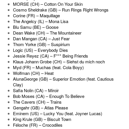
MORSE (CH) – Cotton On Your Skin
Cosmo Sheldrake (GB) – Run Rings Right Wrongs
Corine (FR) – Maquillage
The Angelcy (IL) – Mona Lisa
Blu Samu (BE) – Goose
Dean Wake (CH) – The Mountaineer
Dan Mangan (CA) – Just Fear
Thom Yorke (GB) – Suspirium
Logic (US) – Everybody Dies
Jessie Reyez (CA) – F*** Being Friends
Klaus Johann Grobe (CH) – Siehst du mich noch
Myd (FR) – Muchas (feat. Cola Boyy)
Wolfman (CH) – Heat
AlunaGeorge (GB) – Superior Emotion (feat. Cautious
Clay)
Safia Nolin (CA) – Miroir
Bob Moses (CA) – Enough To Believe
The Cavers (CH) – Trains
Gengahr (GB) – Atlas Please
Eminem (US) – Lucky You (feat. Joyner Lucas)
King Krule (GB) – Biscuit Town
Féloche (FR) – Crocodiles