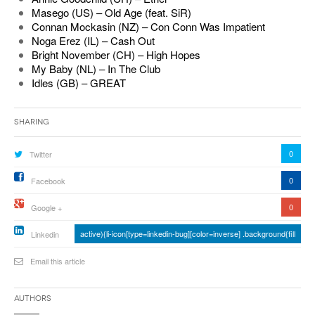
Masego (US) – Old Age (feat. SiR)
Connan Mockasin (NZ) – Con Conn Was Impatient
Noga Erez (IL) – Cash Out
Bright November (CH) – High Hopes
My Baby (NL) – In The Club
Idles (GB) – GREAT
Sharing
0
Twitter
0
Facebook
0
Google +
active){li-icon[type=linkedin-bug][color=inverse] .background{fill
Linkedin
Email this article
Authors