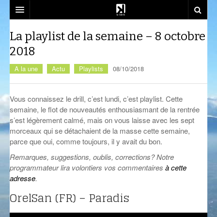
SOUTENEZ-NOUS!
La playlist de la semaine – 8 octobre
2018
EMISSIONS
A la une
Actu
Playlists
08/10/2018
DJ SETS
AZIMUT
ACTU
CALM CLASS
CENACLE
Vous connaissez le drill, c’est lundi, c’est playlist. Cette
semaine, le flot de nouveautés enthousiasmant de la rentrée
LA RADIO
CARTOGRAPHIE INTIME
LES COLLABORATEURS
EVÉNEMENTS
s’est légèrement calmé, mais on vous laisse avec les sept
morceaux qui se détachaient de la masse cette semaine,
CONTACT
CÉSURE
CONSTRUCT
PLAYLISTS
LA FABRIK
parce que oui, comme toujours, il y avait du bon.
COMPLÈTEMENT DES BULLES
EST-CE QU’ON PEUT ALLER?
SOCIÉTÉ
NOUS REJOINDRE
Remarques, suggestions, oublis, corrections? Notre
programmateur lira volontiers vos commentaires
à cette
CRÉPIDULES
FLUSSPFERD
SOUTIEN ET PARTENARIATS
adresse
.
CURIOSITÉS
RADIO MASALA
ATELIERS ET FORMATIONS
OrelSan (FR) – Paradis
GIVRE D’ÉTÉ
TECHHOUSE