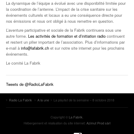
La dynamique de l’équipe a évolué avec une disponibilité limitée pour
la coordination de l’antenne. L’impact de la crise sanitaire sur les
événements culturels et locaux a eu une conséquence directe pour
nos émissions et nous ont obligé à nous remettre en question.
L’aventure participative et sociale de la Fabrik continuera sous une
autre forme.
Les activités de formation et d’initiation radio
continuent
et restent un pilier important de l’association. Plus d’informations par
e-mail à
info@lafabrik.ch
et sur notre site internet pour les prochains
événements.
Le comité La Fabrik
Tweets de @RadioLaFabrik
Radio La Fabrik
A la une
La playlist de la semaine – 8 octobre 2018
Copyright ©
La Fabrik
.
Hébergement et réalisation du site internet:
Azimut Prod sàrl