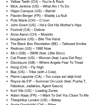
Yellow Teeth (CH) – You’re A Rock
Mick Jenkins (US) – What Am I To Do
Hippo Campus (US) – Bambi
Flavien Berger (FR) – Maddy La Nuit
Puts Marie (CH) – C’mon
John Grant (US) – He’s Got His Mother’s Hips
Foxtrott (CA) – Deliver
Anna Aaron (CH) – Moskito
boygenius (US) – Bite The Hand
The Black Box Revelation (BE) – Tattooed Smiles
Redman (US) – 1990 Now
Alt-J (GB) – 3WW (feat. Little Simz)
Cat Power (US) – Woman (feat. Lana Del Rey)
Disclosure (GB) – Where Angels Fear To Tread
Hong (CH) – Fly High
Bas (US) – Tribe (with J.Cole)
Pierre Lapointe (CA) – Ton corps est déjà froid
Royce da 5’9″ – Summer On Lock (feat. Pusha T,
Fabolous, Jadakiss, Agent Sasco)
Kurt Vile (US) – Loading Zones
Adam Naas (FR) – I Want To Get You Close To Me
Theophilus London (US) – Bebey
Annie Goodchild (CH) – Ether