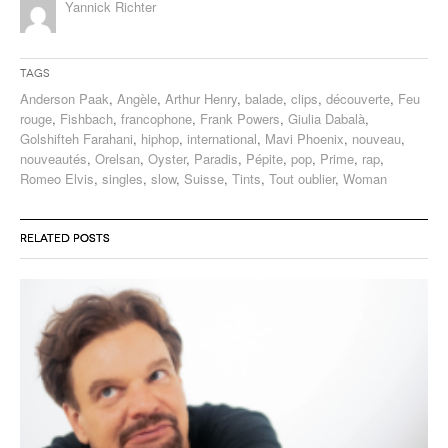
Yannick Richter
Tags
Anderson Paak
,
Angèle
,
Arthur Henry
,
balade
,
clips
,
découverte
,
Feu
rouge
,
Fishbach
,
francophone
,
Frank Powers
,
Giulia Dabalà
,
Golshifteh Farahani
,
hiphop
,
international
,
Mavi Phoenix
,
nouveau
,
nouveautés
,
Orelsan
,
Oyster
,
Paradis
,
Pépite
,
pop
,
Prime
,
rap
,
Romeo Elvis
,
singles
,
slow
,
Suisse
,
Tints
,
Tout oublier
,
Woman
RELATED POSTS