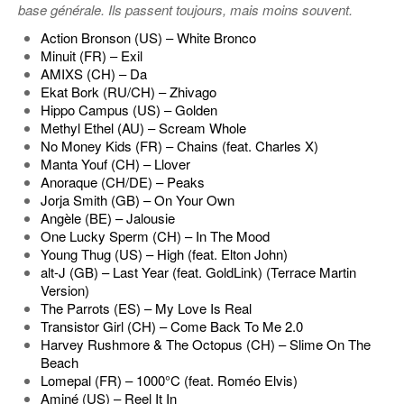
base générale. Ils passent toujours, mais moins souvent.
Action Bronson (US) – White Bronco
Minuit (FR) – Exil
AMIXS (CH) – Da
Ekat Bork (RU/CH) – Zhivago
Hippo Campus (US) – Golden
Methyl Ethel (AU) – Scream Whole
No Money Kids (FR) – Chains (feat. Charles X)
Manta Youf (CH) – Llover
Anoraque (CH/DE) – Peaks
Jorja Smith (GB) – On Your Own
Angèle (BE) – Jalousie
One Lucky Sperm (CH) – In The Mood
Young Thug (US) – High (feat. Elton John)
alt-J (GB) – Last Year (feat. GoldLink) (Terrace Martin
Version)
The Parrots (ES) – My Love Is Real
Transistor Girl (CH) – Come Back To Me 2.0
Harvey Rushmore & The Octopus (CH) – Slime On The
Beach
Lomepal (FR) – 1000°C (feat. Roméo Elvis)
Aminé (US) – Reel It In