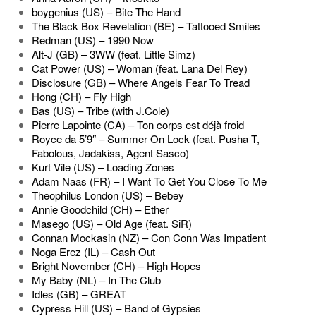
boygenius (US) – Bite The Hand
The Black Box Revelation (BE) – Tattooed Smiles
Redman (US) – 1990 Now
Alt-J (GB) – 3WW (feat. Little Simz)
Cat Power (US) – Woman (feat. Lana Del Rey)
Disclosure (GB) – Where Angels Fear To Tread
Hong (CH) – Fly High
Bas (US) – Tribe (with J.Cole)
Pierre Lapointe (CA) – Ton corps est déjà froid
Royce da 5’9″ – Summer On Lock (feat. Pusha T,
Fabolous, Jadakiss, Agent Sasco)
Kurt Vile (US) – Loading Zones
Adam Naas (FR) – I Want To Get You Close To Me
Theophilus London (US) – Bebey
Annie Goodchild (CH) – Ether
Masego (US) – Old Age (feat. SiR)
Connan Mockasin (NZ) – Con Conn Was Impatient
Noga Erez (IL) – Cash Out
Bright November (CH) – High Hopes
My Baby (NL) – In The Club
Idles (GB) – GREAT
Cypress Hill (US) – Band of Gypsies