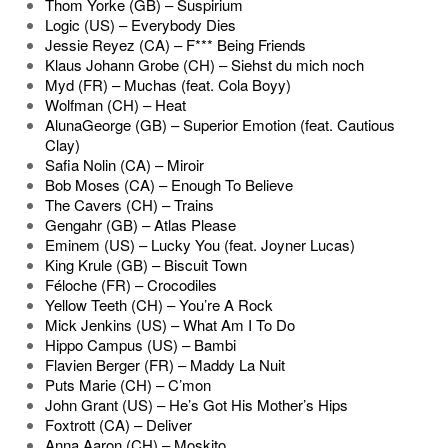
Thom Yorke (GB) – Suspirium
Logic (US) – Everybody Dies
Jessie Reyez (CA) – F*** Being Friends
Klaus Johann Grobe (CH) – Siehst du mich noch
Myd (FR) – Muchas (feat. Cola Boyy)
Wolfman (CH) – Heat
AlunaGeorge (GB) – Superior Emotion (feat. Cautious
Clay)
Safia Nolin (CA) – Miroir
Bob Moses (CA) – Enough To Believe
The Cavers (CH) – Trains
Gengahr (GB) – Atlas Please
Eminem (US) – Lucky You (feat. Joyner Lucas)
King Krule (GB) – Biscuit Town
Féloche (FR) – Crocodiles
Yellow Teeth (CH) – You’re A Rock
Mick Jenkins (US) – What Am I To Do
Hippo Campus (US) – Bambi
Flavien Berger (FR) – Maddy La Nuit
Puts Marie (CH) – C’mon
John Grant (US) – He’s Got His Mother’s Hips
Foxtrott (CA) – Deliver
Anna Aaron (CH) – Moskito