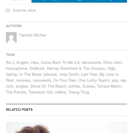
Email this article
Authors
Yannick Richter
Tags
Alt-J
,
Angèle
,
clips
,
Come Back To Me 2.0
,
découverte
,
Elton John
,
francophone
,
GoldLink
,
Harvey Rushmore & The Octopus
,
High
,
hiphop
,
In The Mood
,
jalousie
,
Jorja Smith
,
Last Year
,
My Love Is
Real
,
nouveau
,
nouveauté
,
On Your Own
,
One Lucky Sperm
,
pop
,
rap
,
rock
,
singles
,
Slime On The Beach
,
sorties
,
Suisse
,
Terrace Martin
,
The Parrots
,
Transistor Girl
,
vidéos
,
Young Thug
RELATED POSTS