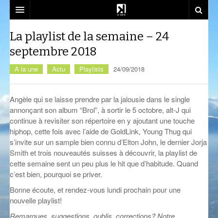
SOUTENEZ-NOUS!
La playlist de la semaine – 24
septembre 2018
EMISSIONS
A la une
Actu
Playlists
24/09/2018
DJ SETS
AZIMUT
ACTU
CALM CLASS
CENACLE
Angèle qui se laisse prendre par la jalousie dans le single
annonçant son album “Brol”, à sortir le 5 octobre, alt-J qui
LA RADIO
CARTOGRAPHIE INTIME
LES COLLABORATEURS
EVÉNEMENTS
continue à revisiter son répertoire en y ajoutant une touche
hiphop, cette fois avec l’aide de GoldLink, Young Thug qui
CONTACT
CÉSURE
CONSTRUCT
PLAYLISTS
LA FABRIK
s’invite sur un sample bien connu d’Elton John, le dernier Jorja
COMPLÈTEMENT DES BULLES
EST-CE QU’ON PEUT ALLER?
SOCIÉTÉ
NOUS REJOINDRE
Smith et trois nouveautés suisses à découvrir, la playlist de
cette semaine sent un peu plus le hit que d’habitude. Quand
CRÉPIDULES
FLUSSPFERD
SOUTIEN ET PARTENARIATS
c’est bien, pourquoi se priver.
Bonne écoute, et rendez-vous lundi prochain pour une
CURIOSITÉS
RADIO MASALA
ATELIERS ET FORMATIONS
nouvelle playlist!
GIVRE D’ÉTÉ
TECHHOUSE
Remarques, suggestions, oublis, corrections? Notre