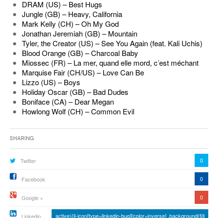
DRAM (US) – Best Hugs
Jungle (GB) – Heavy, California
Mark Kelly (CH) – Oh My God
Jonathan Jeremiah (GB) – Mountain
Tyler, the Creator (US) – See You Again (feat. Kali Uchis)
Blood Orange (GB) – Charcoal Baby
Miossec (FR) – La mer, quand elle mord, c’est méchant
Marquise Fair (CH/US) – Love Can Be
Lizzo (US) – Boys
Holiday Oscar (GB) – Bad Dudes
Boniface (CA) – Dear Megan
Howlong Wolf (CH) – Common Evil
Sharing
0
Twitter
0
Facebook
0
Google +
active){li-icon[type=linkedin-bug][color=inverse] .background{fill
Linkedin