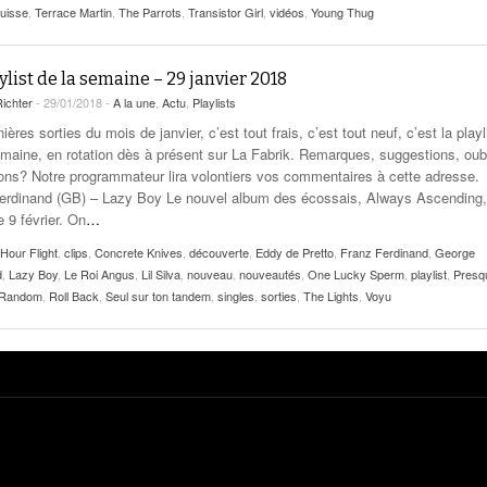
uisse
,
Terrace Martin
,
The Parrots
,
Transistor Girl
,
vidéos
,
Young Thug
ylist de la semaine – 29 janvier 2018
ichter
- 29/01/2018 -
A la une
,
Actu
,
Playlists
ières sorties du mois de janvier, c’est tout frais, c’est tout neuf, c’est la playl
emaine, en rotation dès à présent sur La Fabrik. Remarques, suggestions, oubl
ions? Notre programmateur lira volontiers vos commentaires à cette adresse.
erdinand (GB) – Lazy Boy Le nouvel album des écossais, Always Ascending,
le 9 février. On
…
Hour Flight
,
clips
,
Concrete Knives
,
découverte
,
Eddy de Pretto
,
Franz Ferdinand
,
George
d
,
Lazy Boy
,
Le Roi Angus
,
Lil Silva
,
nouveau
,
nouveautés
,
One Lucky Sperm
,
playlist
,
Presq
Random
,
Roll Back
,
Seul sur ton tandem
,
singles
,
sorties
,
The Lights
,
Voyu