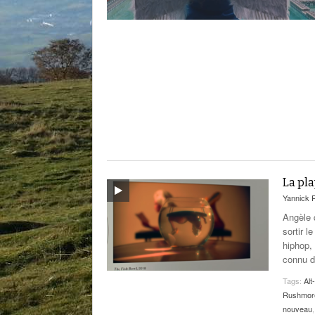
GROOVE 
IL ÉTAIT
L’ASTUCE
PORTE E
LA FABRI
LA MINU
LITTÉRAI
LA SOUT
MUSIQUE
La pla
ANTIPOD
Yannick R
NOS ANC
Angèle q
sortir l
SONORI
hiphop,
THEME F
connu d’
ZIRCONI
Tags:
Alt
Rushmor
ANCIENN
nouveau
ÉMISSIO