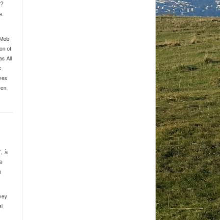
s?
al 2026 | Entre Héritage Et
e.
- 12/04/2026
ent
iew All
 Mob
on of
s All
s
,
ves
een
,
, à
e
n
vey
l
,