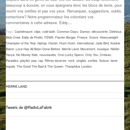
beaucoup à écouter, on vous épargnera donc les blocs de texte, pour
GROOVE N SUN
PLUS DE MIX
nourrir vos oreilles et pas vos yeux. Remarques, suggestions, oublis,
corrections? Notre programmateur lira volontiers vos
IL ÉTAIT UNE FOIS
commentaires à cette adresse. Eddy
…
L’ASTUCE DE LA PORTE EN BOIS
Tags:
Castelmaure
,
clips
,
cold bath
,
Common Days
,
Damso
,
découverte
,
Delirious
Mob Crew
,
Eddy de Pretto
,
FEWS
,
Flavien Berger
,
Freeze
,
Grave
,
Heavyweight
LA FABRIK POÉTIK
Champion of the Year
,
hiphop
,
Hozier
,
Hush Hush
,
international
,
Jade Bird
,
Kookie
Baker
,
Love Has All Been Done Before
,
Merrie Land
,
Movement
,
musique
,
Nilüfer
Yanya
,
No Money Kids
,
nouveautés
,
One Lucky Sperm
,
Only You
,
Orelsan
,
LA MINUTE LITTÉRAIRE
Paradiso
,
playlist
,
pop
,
rap
,
Rêves bizarres
,
rock
,
singles
,
sorties
,
Suisse
,
tame
impala
,
The Good The Bad & The Queen
,
Theophilus London
LA SOUTERRAINE
MUSIQUE DES ANTIPODES
MERRIE LAND
NOS ANCIENS
SONORIK
Tweets de @RadioLaFabrik
THEME FORCE
ZIRCONIUM