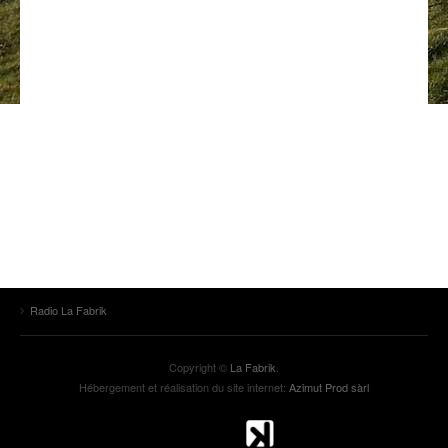
ANCIENNES ÉMISSIONS
Radio La Fabrik
Copyright ©
La Fabrik
.
Hébergement et réalisation du site internet:
Azimut Prod sàrl