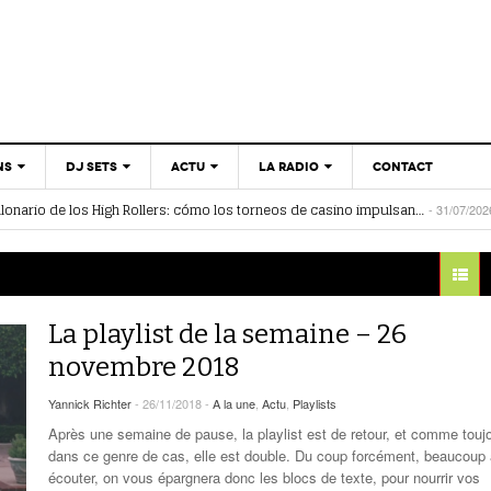
NS
DJ SETS
ACTU
LA RADIO
CONTACT
El Club Millonario de los High Rollers: cómo los torneos de casino impulsan la rentabilidad y la seguridad de los pagos
- 31/07/202
Les jackpots à l’épreuve de la régulation : comment les casinos en ligne réinventent leurs gros gains face aux nouvelles lois
- 15/07/202
CENACLE
EVÉNEMENTS
LA FABRIK
- 03/04/2019
- 29
L’invité D’Azimut : Chien Bleu
CNCL666 – Le Grand Zbeul #2
Ismo Leikola, Ou
Strategia di Roulette nei Casinò Online: Analisi Comparativa delle Tecniche più Efficaci e dei Jackpot più Attraenti
- 12/07/202
- 29/06/
Sérieux
ASS
LES
PLAYLISTS
NOUS REJOINDRE
Gioca Ovunque, Vinci Sempre: Guida Completa alle App di Casinò Mobile con Tornei Estivi e Pagamenti Sicuri
- 11/07/202
COLLABORATEURS
Cómo acelerar tus pagos en casinos online sin perder la seguridad: guía práctica para aprovechar al máximo los programas de lealtad en Black Friday
- 10/07/202
RAPHIE
SOCIÉTÉ
SOUTIEN ET
- 06/03/2019
- 25/10
L’invité D’Azimut : Cold Bath
CNCL666 – Le Grand Zbeul
Cully Jazz Festi
Il valore della fedeltà: come i programmi VIP trasformano le vincite in esperienze culturali uniche
- 08/07/202
CONSTRUCT
PARTENARIATS
Vincent Segal, E
Optimiza el Rendimiento de los Casinos Móviles: Guía Técnica para Reducir el Lag y Potenciar el Cashback
- 08/07/202
La playlist de la semaine – 26
20/04/2026
EST-CE QU’ON
ATELIERS ET FORMATIONS
di Three Card Poker: Guida Festiva ai Live Dealer delle Casinò Online
- 07/07/2026
- 06/02/2019
- 27/09/2
L’invité D’Azimut: Le Collectif Puck
CNCL 666 – FAST ZBEUL
PEUT ALLER?
novembre 2018
ola, ou l’art de prendre les mots au sérieux
- 29/06/2026
TEMENT
Cully Jazz Festi
The Chemistry of Connection: How Datingskillss Data Explains Attraction Among Dutch Women
- 24/06/202
LES
FLUSSPFERD
- 16/04/
Classe !
Yannick Richter
- 26/11/2018 -
A la une
,
Actu
,
Playlists
- 23/01/2019
- 26/06/20
L’invité D’Azimut : Joshua Howlett
Cénacle – LAST ZBEUL
LES
RADIO MASALA
Après une semaine de pause, la playlist est de retour, et comme touj
Cully Jazz Festiv
dans ce genre de cas, elle est double. Du coup forcément, beaucoup 
TÉS
TECHHOUSE
- 13/04/2
Gardot
écouter, on vous épargnera donc les blocs de texte, pour nourrir vos
-
Les Invités D’Azimut – Byron Leon &
Cénacle – Luv My Wax 11 – Raw G
’ÉTÉ
PLUS DE MIX