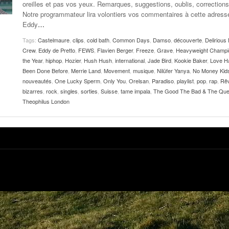
oreilles et pas vos yeux. Remarques, suggestions, oublis, correction
- 26/12/2018
Cully Jazz Festiv
Compagnie Don’t Stop Me Now
Notre programmateur lira volontiers vos commentaires à cette adress
N SUN
Vertige Du Prés
View All
View All
Eddy
…
V
 UNE FOIS
Tags:
Castelmaure
,
clips
,
cold bath
,
Common Days
,
Damso
,
découverte
,
Delirious
 DE LA
Crew
,
Eddy de Pretto
,
FEWS
,
Flavien Berger
,
Freeze
,
Grave
,
Heavyweight Champi
N BOIS
the Year
,
hiphop
,
Hozier
,
Hush Hush
,
international
,
Jade Bird
,
Kookie Baker
,
Love Ha
Been Done Before
,
Merrie Land
,
Movement
,
musique
,
Nilüfer Yanya
,
No Money Kid
K POÉTIK
nouveautés
,
One Lucky Sperm
,
Only You
,
Orelsan
,
Paradiso
,
playlist
,
pop
,
rap
,
Rê
TE
bizarres
,
rock
,
singles
,
sorties
,
Suisse
,
tame impala
,
The Good The Bad & The Qu
RE
Theophilus London
ERRAINE
 DES
ES
IENS
K
ORCE
UM
ES
NS