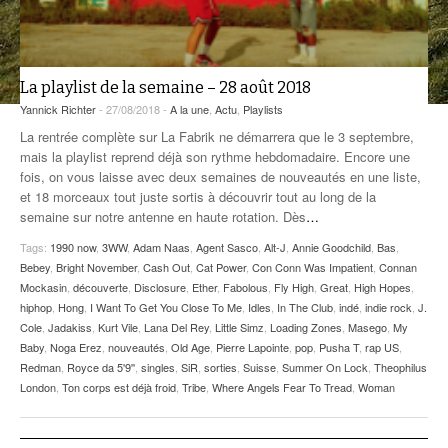
ANCIENNES ÉMISSIONS
La playlist de la semaine – 28 août 2018
Yannick Richter
- 27/08/2018 -
A la une
,
Actu
,
Playlists
La rentrée complète sur La Fabrik ne démarrera que le 3 septembre,
mais la playlist reprend déjà son rythme hebdomadaire. Encore une
fois, on vous laisse avec deux semaines de nouveautés en une liste,
et 18 morceaux tout juste sortis à découvrir tout au long de la
semaine sur notre antenne en haute rotation. Dès
…
Tags:
1990 now
,
3WW
,
Adam Naas
,
Agent Sasco
,
Alt-J
,
Annie Goodchild
,
Bas
,
Bebey
,
Bright November
,
Cash Out
,
Cat Power
,
Con Conn Was Impatient
,
Connan
Mockasin
,
découverte
,
Disclosure
,
Ether
,
Fabolous
,
Fly High
,
Great
,
High Hopes
,
hiphop
,
Hong
,
I Want To Get You Close To Me
,
Idles
,
In The Club
,
indé
,
indie rock
,
J.
Cole
,
Jadakiss
,
Kurt Vile
,
Lana Del Rey
,
Little Simz
,
Loading Zones
,
Masego
,
My
Baby
,
Noga Erez
,
nouveautés
,
Old Age
,
Pierre Lapointe
,
pop
,
Pusha T
,
rap US
,
Redman
,
Royce da 5'9''
,
singles
,
SiR
,
sorties
,
Suisse
,
Summer On Lock
,
Theophilus
London
,
Ton corps est déjà froid
,
Tribe
,
Where Angels Fear To Tread
,
Woman