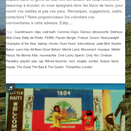
beaucoup à écouter, on vous épargnera donc les blocs de texte, pour
GROOVE N SUN
PLUS DE MIX
nourrir vos oreilles et pas vos yeux. Remarques, suggestions, oublis,
corrections? Notre programmateur lira volontiers vos
IL ÉTAIT UNE FOIS
commentaires à cette adresse. Eddy
…
L’ASTUCE DE LA PORTE EN BOIS
Tags:
Castelmaure
,
clips
,
cold bath
,
Common Days
,
Damso
,
découverte
,
Delirious
Mob Crew
,
Eddy de Pretto
,
FEWS
,
Flavien Berger
,
Freeze
,
Grave
,
Heavyweight
LA FABRIK POÉTIK
Champion of the Year
,
hiphop
,
Hozier
,
Hush Hush
,
international
,
Jade Bird
,
Kookie
Baker
,
Love Has All Been Done Before
,
Merrie Land
,
Movement
,
musique
,
Nilüfer
Yanya
,
No Money Kids
,
nouveautés
,
One Lucky Sperm
,
Only You
,
Orelsan
,
LA MINUTE LITTÉRAIRE
Paradiso
,
playlist
,
pop
,
rap
,
Rêves bizarres
,
rock
,
singles
,
sorties
,
Suisse
,
tame
impala
,
The Good The Bad & The Queen
,
Theophilus London
LA SOUTERRAINE
MUSIQUE DES ANTIPODES
NOS ANCIENS
SONORIK
THEME FORCE
ZIRCONIUM