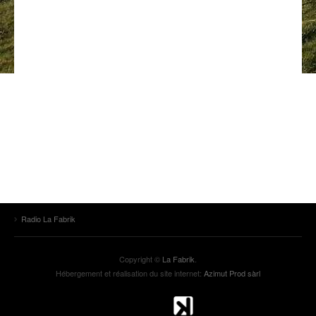
ANCIENNES ÉMISSIONS
Radio La Fabrik
Copyright ©
La Fabrik
.
Hébergement et réalisation du site internet:
Azimut Prod sàrl