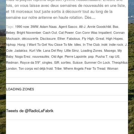
fois, on vous laisse avec deux semaines de nouveautés en une liste,
GROOVE N SUN
PLUS DE MIX
et 18 morceaux tout juste sortis à découvrir tout au long de la
semaine sur notre antenne en haute rotation. Dès
…
IL ÉTAIT UNE FOIS
Tags:
1990 now
,
3WW
,
Adam Naas
,
Agent Sasco
,
Alt-J
,
Annie Goodchild
,
Bas
,
L’ASTUCE DE LA PORTE EN BOIS
Bebey
,
Bright November
,
Cash Out
,
Cat Power
,
Con Conn Was Impatient
,
Connan
Mockasin
,
découverte
,
Disclosure
,
Ether
,
Fabolous
,
Fly High
,
Great
,
High Hopes
,
LA FABRIK POÉTIK
hiphop
,
Hong
,
I Want To Get You Close To Me
,
Idles
,
In The Club
,
indé
,
indie rock
,
J.
Cole
,
Jadakiss
,
Kurt Vile
,
Lana Del Rey
,
Little Simz
,
Loading Zones
,
Masego
,
My
Baby
,
Noga Erez
,
nouveautés
,
Old Age
,
Pierre Lapointe
,
pop
,
Pusha T
,
rap US
,
LA MINUTE LITTÉRAIRE
Redman
,
Royce da 5'9''
,
singles
,
SiR
,
sorties
,
Suisse
,
Summer On Lock
,
Theophilus
London
,
Ton corps est déjà froid
,
Tribe
,
Where Angels Fear To Tread
,
Woman
LA SOUTERRAINE
MUSIQUE DES ANTIPODES
LOADING ZONES
NOS ANCIENS
SONORIK
Tweets de @RadioLaFabrik
THEME FORCE
ZIRCONIUM