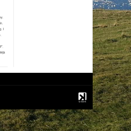
al 2026 | Entre Héritage Et
- 12/04/2026
ent
ey
,
iew All
in
,
g
,
I
s
,
''
,
déjà