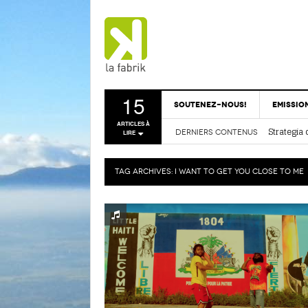
15
SOUTENEZ-NOUS!
EMISSIO
ARTICLES À
DERNIERS CONTENUS
LIRE
AZIMUT
CALM CL
Vincitori 
TAG ARCHIVES:
I WANT TO GET YOU CLOSE TO ME
CARTOG
Ismo Leik
INTIME
CÉSURE
COMPLÈ
DES BUL
CRÉPIDU
CURIOSI
GIVRE D