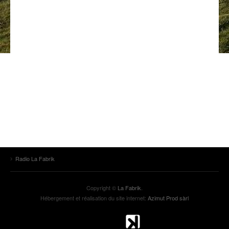
ANCIENNES ÉMISSIONS
Radio La Fabrik
Copyright ©
La Fabrik
.
Hébergement et réalisation du site internet:
Azimut Prod sàrl