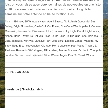
fois, on vous laisse avec deux semaines de nouveautés en une liste,
GROOVE N SUN
PLUS DE MIX
et 18 morceaux tout juste sortis à découvrir tout au long de la
semaine sur notre antenne en haute rotation. Dès
…
IL ÉTAIT UNE FOIS
Tags:
1990 now
,
3WW
,
Adam Naas
,
Agent Sasco
,
Alt-J
,
Annie Goodchild
,
Bas
,
L’ASTUCE DE LA PORTE EN BOIS
Bebey
,
Bright November
,
Cash Out
,
Cat Power
,
Con Conn Was Impatient
,
Connan
Mockasin
,
découverte
,
Disclosure
,
Ether
,
Fabolous
,
Fly High
,
Great
,
High Hopes
,
LA FABRIK POÉTIK
hiphop
,
Hong
,
I Want To Get You Close To Me
,
Idles
,
In The Club
,
indé
,
indie rock
,
J.
Cole
,
Jadakiss
,
Kurt Vile
,
Lana Del Rey
,
Little Simz
,
Loading Zones
,
Masego
,
My
Baby
,
Noga Erez
,
nouveautés
,
Old Age
,
Pierre Lapointe
,
pop
,
Pusha T
,
rap US
,
LA MINUTE LITTÉRAIRE
Redman
,
Royce da 5'9''
,
singles
,
SiR
,
sorties
,
Suisse
,
Summer On Lock
,
Theophilus
London
,
Ton corps est déjà froid
,
Tribe
,
Where Angels Fear To Tread
,
Woman
LA SOUTERRAINE
MUSIQUE DES ANTIPODES
SUMMER ON LOCK
NOS ANCIENS
SONORIK
Tweets de @RadioLaFabrik
THEME FORCE
ZIRCONIUM