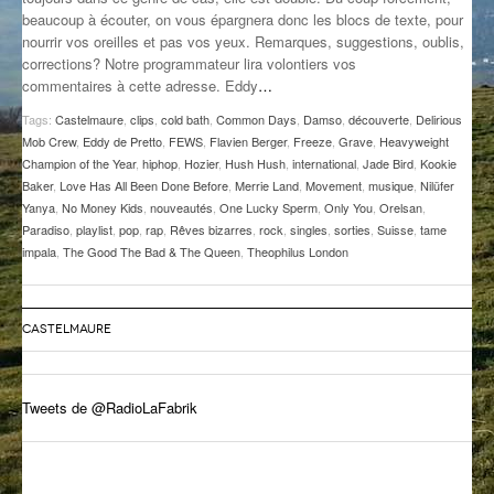
beaucoup à écouter, on vous épargnera donc les blocs de texte, pour
GROOVE N SUN
PLUS DE MIX
nourrir vos oreilles et pas vos yeux. Remarques, suggestions, oublis,
corrections? Notre programmateur lira volontiers vos
IL ÉTAIT UNE FOIS
commentaires à cette adresse. Eddy
…
L’ASTUCE DE LA PORTE EN BOIS
Tags:
Castelmaure
,
clips
,
cold bath
,
Common Days
,
Damso
,
découverte
,
Delirious
Mob Crew
,
Eddy de Pretto
,
FEWS
,
Flavien Berger
,
Freeze
,
Grave
,
Heavyweight
LA FABRIK POÉTIK
Champion of the Year
,
hiphop
,
Hozier
,
Hush Hush
,
international
,
Jade Bird
,
Kookie
Baker
,
Love Has All Been Done Before
,
Merrie Land
,
Movement
,
musique
,
Nilüfer
Yanya
,
No Money Kids
,
nouveautés
,
One Lucky Sperm
,
Only You
,
Orelsan
,
LA MINUTE LITTÉRAIRE
Paradiso
,
playlist
,
pop
,
rap
,
Rêves bizarres
,
rock
,
singles
,
sorties
,
Suisse
,
tame
impala
,
The Good The Bad & The Queen
,
Theophilus London
LA SOUTERRAINE
MUSIQUE DES ANTIPODES
CASTELMAURE
NOS ANCIENS
SONORIK
Tweets de @RadioLaFabrik
THEME FORCE
ZIRCONIUM