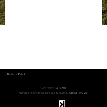
ANCIENNES ÉMISSIONS
Radio La Fabrik
Copyright ©
La Fabrik
.
Hébergement et réalisation du site internet:
Azimut Prod sàrl