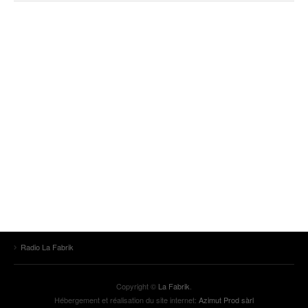
Radio La Fabrik
Copyright ©
La Fabrik
.
Hébergement et réalisation du site internet:
Azimut Prod sàrl