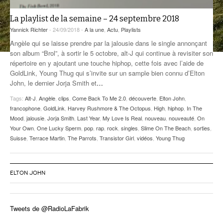
ANCIENNES ÉMISSIONS
La playlist de la semaine – 24 septembre 2018
Yannick Richter
- 24/09/2018 -
A la une
,
Actu
,
Playlists
Angèle qui se laisse prendre par la jalousie dans le single annonçant
son album “Brol”, à sortir le 5 octobre, alt-J qui continue à revisiter son
répertoire en y ajoutant une touche hiphop, cette fois avec l’aide de
GoldLink, Young Thug qui s’invite sur un sample bien connu d’Elton
John, le dernier Jorja Smith et
…
Tags:
Alt-J
,
Angèle
,
clips
,
Come Back To Me 2.0
,
découverte
,
Elton John
,
francophone
,
GoldLink
,
Harvey Rushmore & The Octopus
,
High
,
hiphop
,
In The
Mood
,
jalousie
,
Jorja Smith
,
Last Year
,
My Love Is Real
,
nouveau
,
nouveauté
,
On
Your Own
,
One Lucky Sperm
,
pop
,
rap
,
rock
,
singles
,
Slime On The Beach
,
sorties
,
Suisse
,
Terrace Martin
,
The Parrots
,
Transistor Girl
,
vidéos
,
Young Thug
ELTON JOHN
Tweets de @RadioLaFabrik