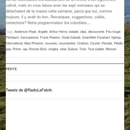
calmé, mais on vous laisse avec les sept morceaux qui se
GROOVE N SUN
PLUS DE MIX
détachaient de la masse cette semaine, parce que oui, comme
toujours, il y avait du bon. Remarques, suggestions, oublis,
IL ÉTAIT UNE FOIS
corrections? Notre programmateur lira volontiers
…
L’ASTUCE DE LA PORTE EN BOIS
Tags:
Anderson Paak
,
Angèle
,
Arthur Henry
,
balade
,
clips
,
découverte
,
Feu rouge
,
Fishbach
,
francophone
,
Frank Powers
,
Giulia Dabalà
,
Golshifteh Farahani
,
hiphop
,
LA FABRIK POÉTIK
international
,
Mavi Phoenix
,
nouveau
,
nouveautés
,
Orelsan
,
Oyster
,
Paradis
,
Pépite
,
pop
,
Prime
,
rap
,
Romeo Elvis
,
singles
,
slow
,
Suisse
,
Tints
,
Tout oublier
,
Woman
LA MINUTE LITTÉRAIRE
LA SOUTERRAINE
PÉPITE
MUSIQUE DES ANTIPODES
Tweets de @RadioLaFabrik
NOS ANCIENS
SONORIK
THEME FORCE
ZIRCONIUM