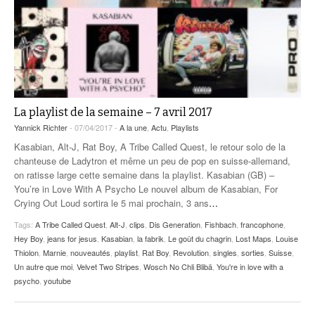
La playlist de la semaine – 7 avril 2017
Yannick Richter
- 07/04/2017 -
A la une
,
Actu
,
Playlists
Kasabian, Alt-J, Rat Boy, A Tribe Called Quest, le retour solo de la
chanteuse de Ladytron et même un peu de pop en suisse-allemand,
on ratisse large cette semaine dans la playlist. Kasabian (GB) –
You’re in Love With A Psycho Le nouvel album de Kasabian, For
Crying Out Loud sortira le 5 mai prochain, 3 ans
…
Tags:
A Tribe Called Quest
,
Alt-J
,
clips
,
Dis Generation
,
Fishbach
,
francophone
,
Hey Boy
,
jeans for jesus
,
Kasabian
,
la fabrik
,
Le goût du chagrin
,
Lost Maps
,
Louise
Thiolon
,
Marnie
,
nouveautés
,
playlist
,
Rat Boy
,
Revolution
,
singles
,
sorties
,
Suisse
,
Un autre que moi
,
Velvet Two Stripes
,
Wosch No Chli Blibä
,
You're in love with a
psycho
,
youtube