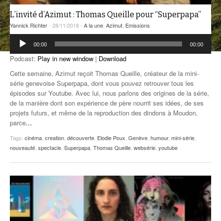
ANCIENNES ÉMISSIONS
L’invité d’Azimut : Thomas Queille pour “Superpapa”
Yannick Richter
- 28/11/2018 -
A la une
,
Azimut
,
Emissions
Lecteur
00:00
00:00
audio
Podcast:
Play in new window
|
Download
Cette semaine, Azimut reçoit Thomas Queille, créateur de la mini-
série genevoise Superpapa, dont vous pouvez retrouver tous les
épisodes sur Youtube. Avec lui, nous parlons des origines de la série,
de la manière dont son expérience de père nourrit ses idées, de ses
projets futurs, et même de la reproduction des dindons à Moudon,
parce
…
Tags:
cinéma
,
creation
,
découverte
,
Elodie Poux
,
Genève
,
humour
,
mini-série
,
nouveauté
,
spectacle
,
Superpapa
,
Thomas Queille
,
websérie
,
youtube