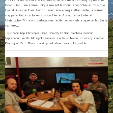
Boom Bap, une soirée unique mêlant humour, anecdotes et musique
GROOVE N SUN
PLUS DE MIX
live. Animé par Paul Taylor , avec son énergie attachante, le format
s’apparentait à un talk-show, où Pierre Croce, Tania Dutel et
IL ÉTAIT UNE FOIS
Christophe Pinna ont partagé des récits personnels surprenants. De la
carrière
…
L’ASTUCE DE LA PORTE EN BOIS
Tags:
boom bap
,
Christophe Pinna
,
Comedy
,
D! Club
,
émotions
,
humour
,
LA FABRIK POÉTIK
hypocondrie
,
karate
,
late night
,
Lausanne
,
montreux
,
Montreux Comedy
,
musique
,
Paul Taylor
,
Pierre Croce
,
stand-up
,
talk show
,
Tania Dutel
,
youtube
LA MINUTE LITTÉRAIRE
LA SOUTERRAINE
MUSIQUE DES ANTIPODES
NOS ANCIENS
SONORIK
THEME FORCE
ZIRCONIUM