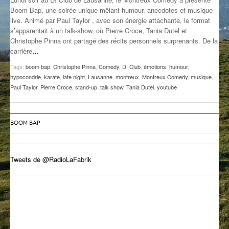
Boom Bap, une soirée unique mêlant humour, anecdotes et musique
GROOVE N SUN
PLUS DE MIX
live. Animé par Paul Taylor , avec son énergie attachante, le format
s’apparentait à un talk-show, où Pierre Croce, Tania Dutel et
IL ÉTAIT UNE FOIS
Christophe Pinna ont partagé des récits personnels surprenants. De la
carrière
…
L’ASTUCE DE LA PORTE EN BOIS
Tags:
boom bap
,
Christophe Pinna
,
Comedy
,
D! Club
,
émotions
,
humour
,
LA FABRIK POÉTIK
hypocondrie
,
karate
,
late night
,
Lausanne
,
montreux
,
Montreux Comedy
,
musique
,
Paul Taylor
,
Pierre Croce
,
stand-up
,
talk show
,
Tania Dutel
,
youtube
LA MINUTE LITTÉRAIRE
LA SOUTERRAINE
BOOM BAP
MUSIQUE DES ANTIPODES
Tweets de @RadioLaFabrik
NOS ANCIENS
SONORIK
THEME FORCE
ZIRCONIUM