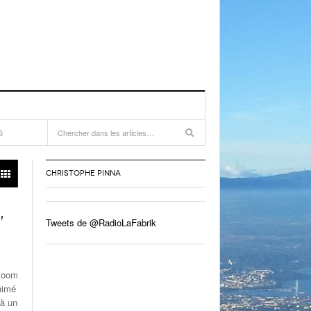
6
/11/2018
 L’art De Prendre Les Mots Au
6
2026
6
CHRISTOPHE PINNA
/2018
val 2026 | Roberto Fonseca &
-
ntre Tension Et Délicatesse
6
,
6
018
Tweets de @RadioLaFabrik
6
val 2026 | Reuben James, La
6
2026
6
18
 Boom
al 2026 | J’ai Rêvé Melody
nimé
026
 à un
 12/04/2018