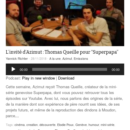
L’invité d’Azimut : Thomas Queille pour “Superpapa”
Yannick Richter
- 28/11/2018 -
A la une
,
Azimut
,
Emissions
Lecteur
00:00
00:00
audio
Podcast:
Play in new window
|
Download
Cette semaine, Azimut reçoit Thomas Queille, créateur de la mini-
série genevoise Superpapa, dont vous pouvez retrouver tous les
épisodes sur Youtube. Avec lui, nous parlons des origines de la série,
de la manière dont son expérience de père nourrit ses idées, de ses
projets futurs, et même de la reproduction des dindons à Moudon,
parce
…
Tags:
cinéma
,
creation
,
découverte
,
Elodie Poux
,
Genève
,
humour
,
mini-série
,