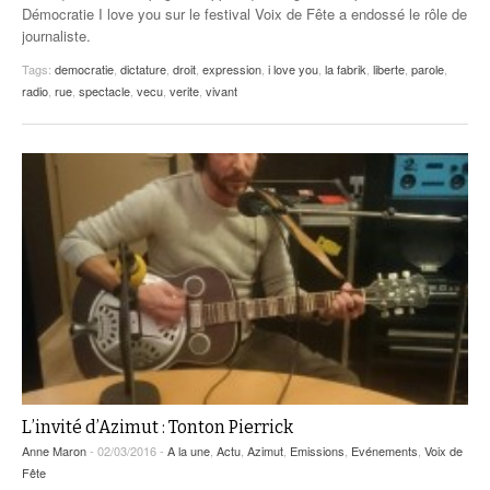
Démocratie I love you sur le festival Voix de Fête a endossé le rôle de
journaliste.
Tags:
democratie
,
dictature
,
droit
,
expression
,
i love you
,
la fabrik
,
liberte
,
parole
,
radio
,
rue
,
spectacle
,
vecu
,
verite
,
vivant
L’invité d’Azimut : Tonton Pierrick
Anne Maron
- 02/03/2016 -
A la une
,
Actu
,
Azimut
,
Emissions
,
Evénements
,
Voix de
Fête