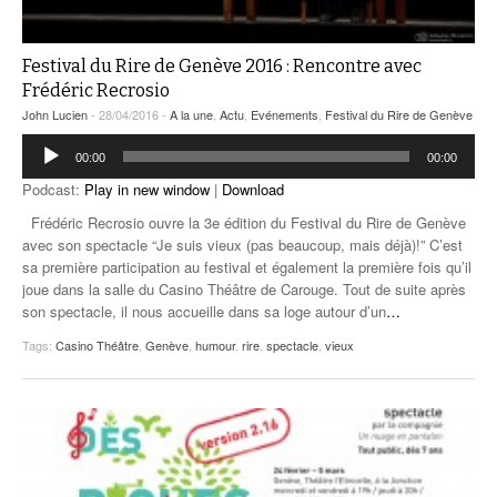
Festival du Rire de Genève 2016 : Rencontre avec
Frédéric Recrosio
John Lucien
- 28/04/2016 -
A la une
,
Actu
,
Evénements
,
Festival du Rire de Genève
Lecteur
00:00
00:00
audio
Podcast:
Play in new window
|
Download
Frédéric Recrosio ouvre la 3e édition du Festival du Rire de Genève
avec son spectacle “Je suis vieux (pas beaucoup, mais déjà)!” C’est
sa première participation au festival et également la première fois qu’il
joue dans la salle du Casino Théâtre de Carouge. Tout de suite après
son spectacle, il nous accueille dans sa loge autour d’un
…
Tags:
Casino Théâtre
,
Genève
,
humour
,
rire
,
spectacle
,
vieux