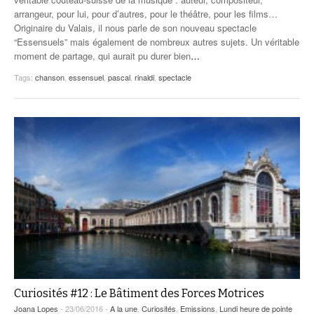
arrangeur, pour lui, pour d’autres, pour le théâtre, pour les films…
Originaire du Valais, il nous parle de son nouveau spectacle
“Essensuels” mais également de nombreux autres sujets. Un véritable
moment de partage, qui aurait pu durer bien
…
Tags:
chanson
,
essensuel
,
pascal
,
rinaldi
,
spectacle
Curiosités #12 : Le Bâtiment des Forces Motrices
Joana Lopes
- 23/06/2016 -
A la une
,
Curiosités
,
Emissions
,
Lundi heure de pointe