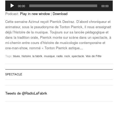
Lecteur
00:00
00:00
audio
Podcast:
Play in new window
|
Download
Cette semaine Azimut reçoit Pierrick Destraz. D’abord chroniqueur et
animateur, sous le pseudonyme de Tonton Pierrick, il nous enseignait
déjà l’histoire de la musique. Toujours sur sa lancée pédagogique et
dans la tradition orale, Pierrick monte sur scène dans un spectacle, à
mi-chemin entre cours d’histoire de musicologie contemporaine et
one-man-show, nommé « Tonton Pierrick astique
…
Tags:
blues
,
histoire
,
la fabrik
,
musique
,
radio
,
rock
,
spectacle
,
Voix de Fête
SPECTACLE
Tweets de @RadioLaFabrik