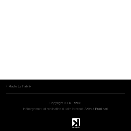
Radio La Fabrik
Copyright ©
La Fabrik
.
Hébergement et réalisation du site internet:
Azimut Prod sàrl