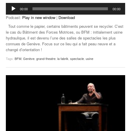
Lecteur
00:00
00:00
audio
Podcast:
Play in new window
|
Download
Tout comme le papier, certains bâtiments peuvent se recycler. C’est
le cas du Bâtiment des Forces Motrices, ou BFM : initialement usine
hydraulique, il est devenu l’une des salles de spectacles les plus
connues de Genève. Focus sur ce lieu qui a fait peau neuve et a
changé d’orientation !
Tags:
BFM
,
Genève
,
grand-theatre
,
la fabrik
,
spectacle
,
usine