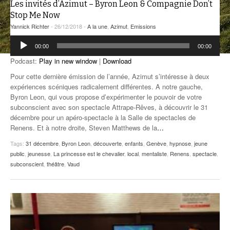
Les invités d’Azimut – Byron Leon & Compagnie Don’t
ANCIENNES ÉMISSIONS
Stop Me Now
Yannick Richter
- 26/12/2018 -
A la une
,
Azimut
,
Emissions
Lecteur
00:00
00:00
audio
Podcast:
Play in new window
|
Download
Pour cette dernière émission de l’année, Azimut s’intéresse à deux
expériences scéniques radicalement différentes. A notre gauche,
Byron Leon, qui vous propose d’expérimenter le pouvoir de votre
subconscient avec son spectacle Attrape-Rêves, à découvrir le 31
décembre pour un apéro-spectacle à la Salle de spectacles de
Renens. Et à notre droite, Steven Matthews de la
…
Tags:
31 décembre
,
Byron Leon
,
découverte
,
enfants
,
Genève
,
hypnose
,
jeune
public
,
jeunesse
,
La princesse est le chevalier
,
local
,
mentaliste
,
Renens
,
spectacle
,
subconscient
,
théâtre
,
Vaud