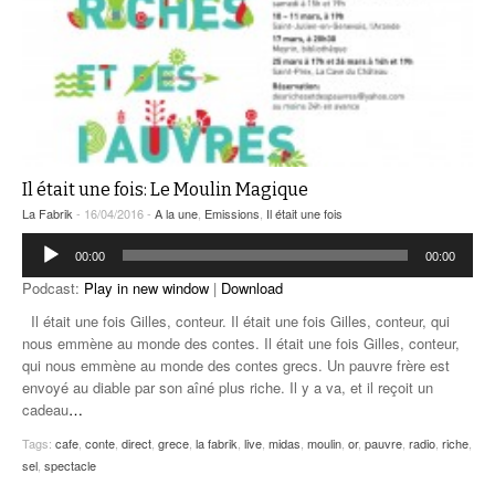
Il était une fois: Le Moulin Magique
La Fabrik
- 16/04/2016 -
A la une
,
Emissions
,
Il était une fois
Lecteur
00:00
00:00
audio
Podcast:
Play in new window
|
Download
Il était une fois Gilles, conteur. Il était une fois Gilles, conteur, qui
nous emmène au monde des contes. Il était une fois Gilles, conteur,
qui nous emmène au monde des contes grecs. Un pauvre frère est
envoyé au diable par son aîné plus riche. Il y a va, et il reçoit un
cadeau
…
Tags:
cafe
,
conte
,
direct
,
grece
,
la fabrik
,
live
,
midas
,
moulin
,
or
,
pauvre
,
radio
,
riche
,
sel
,
spectacle