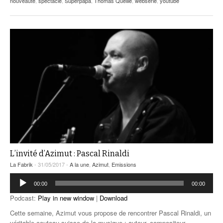
nouveauté
,
spectacle
,
Superpapa
,
Thomas Queille
,
websérie
,
youtube
L’invité d’Azimut : Pascal Rinaldi
La Fabrik
- 31/05/2017 -
A la une
,
Azimut
,
Emissions
Lecteur
00:00
00:00
audio
Podcast:
Play in new window
|
Download
Cette semaine, Azimut vous propose de rencontrer Pascal Rinaldi, un
véritable couteau-suisse de la musique : auteur, compositeur,