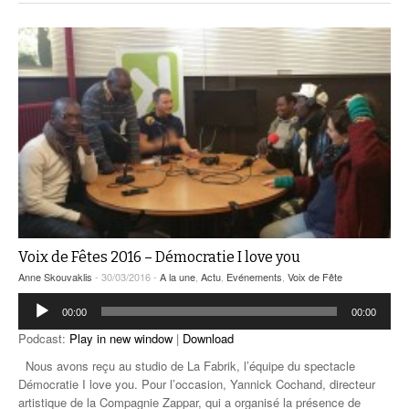
Voix de Fêtes 2016 – Démocratie I love you
Anne Skouvaklis
- 30/03/2016 -
A la une
,
Actu
,
Evénements
,
Voix de Fête
Lecteur
00:00
00:00
audio
Podcast:
Play in new window
|
Download
Nous avons reçu au studio de La Fabrik, l’équipe du spectacle
Démocratie I love you. Pour l’occasion, Yannick Cochand, directeur
artistique de la Compagnie Zappar, qui a organisé la présence de