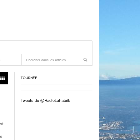
6
6
/11/2018
 L’art De Prendre Les Mots Au
6
2026
TOURNÉE
/2018
val 2026 | Roberto Fonseca &
6
-
ntre Tension Et Délicatesse
6
018
6
Tweets de @RadioLaFabrik
6
val 2026 | Reuben James, La
6
2026
18
st
al 2026 | J’ai Rêvé Melody
026
ne
 12/04/2018