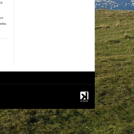
Ce
al 2026 | Entre Héritage Et
- 12/04/2026
ent
ur
,
iew All
geles
,