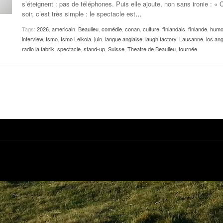
s’éteignent : pas de téléphones. Puis elle ajoute, non sans ironie : « 
- 26/12/2018
Cully Jazz Festiv
Compagnie Don’t Stop Me Now
soir, c’est très simple : le spectacle est
…
N SUN
Vertige Du Prés
View All
View All
Tags:
2026
,
americain
,
Beaulieu
,
comédie
,
conan
,
culture
,
finlandais
,
finlande
,
humo
V
 UNE FOIS
interview
,
Ismo
,
Ismo Leikola
,
juin
,
langue anglaise
,
laugh factory
,
Lausanne
,
los an
 DE LA
radio la fabrik
,
spectacle
,
stand-up
,
Suisse
,
Theatre de Beaulieu
,
tournée
N BOIS
K POÉTIK
TE
RE
ERRAINE
 DES
ES
IENS
K
ORCE
UM
ES
NS