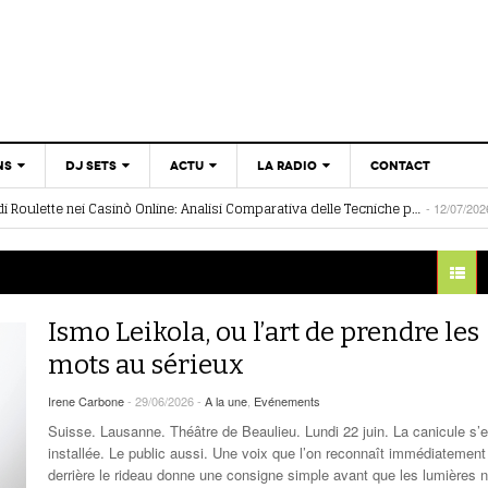
NS
DJ SETS
ACTU
LA RADIO
CONTACT
Strategia di Roulette nei Casinò Online: Analisi Comparativa delle Tecniche più Efficaci e dei Jackpot più Attraenti
- 12/07/202
CENACLE
EVÉNEMENTS
LA FABRIK
- 03/04/2019
- 29
L’invité D’Azimut : Chien Bleu
CNCL666 – Le Grand Zbeul #2
Ismo Leikola, Ou
Gioca Ovunque, Vinci Sempre: Guida Completa alle App di Casinò Mobile con Tornei Estivi e Pagamenti Sicuri
- 11/07/202
- 29/06/
Il valore della fedeltà: come i programmi VIP trasformano le vincite in esperienze culturali uniche
Sérieux
- 08/07/202
ASS
LES
PLAYLISTS
NOUS REJOINDRE
di Three Card Poker: Guida Festiva ai Live Dealer delle Casinò Online
- 07/07/2026
COLLABORATEURS
RAPHIE
SOCIÉTÉ
SOUTIEN ET
- 06/03/2019
- 25/10
L’invité D’Azimut : Cold Bath
CNCL666 – Le Grand Zbeul
Cully Jazz Festi
ola, ou l’art de prendre les mots au sérieux
- 29/06/2026
CONSTRUCT
PARTENARIATS
Vincent Segal, E
The Chemistry of Connection: How Datingskillss Data Explains Attraction Among Dutch Women
- 24/06/202
Ismo Leikola, ou l’art de prendre les
20/04/2026
Come l’Intelligenza Artificiale sta Rivoluzionando i Bonus nei Casinò Online – Verso un’Esperienza di Gioco su Misura
- 19/06/202
EST-CE QU’ON
ATELIERS ET FORMATIONS
- 06/02/2019
- 27/09/2
L’invité D’Azimut: Le Collectif Puck
CNCL 666 – FAST ZBEUL
Natale digitale: come i tornei di casinò crypto hanno rivoluzionato la sicurezza dei pagamenti
- 09/06/202
PEUT ALLER?
mots au sérieux
TEMENT
Cully Jazz Festi
La nuova frontiera delle scommesse: come le piattaforme di esports stanno ridisegnando il mercato delle puntate sportive
- 09/06/202
LES
FLUSSPFERD
- 16/04/
Classe !
Slot‑Innovazioni Mobile: Temi Esclusivi, Tecnologia Live‑Dealer e l’Esplosione del Gioco on‑the‑Go
- 02/06/202
Irene Carbone
- 29/06/2026 -
A la une
,
Evénements
- 23/01/2019
- 26/06/20
L’invité D’Azimut : Joshua Howlett
Cénacle – LAST ZBEUL
LES
RADIO MASALA
Suisse. Lausanne. Théâtre de Beaulieu. Lundi 22 juin. La canicule s’e
Cully Jazz Festiv
installée. Le public aussi. Une voix que l’on reconnaît immédiatement
TÉS
TECHHOUSE
- 13/04/2
Gardot
derrière le rideau donne une consigne simple avant que les lumières 
-
Les Invités D’Azimut – Byron Leon &
Cénacle – Luv My Wax 11 – Raw G
’ÉTÉ
PLUS DE MIX