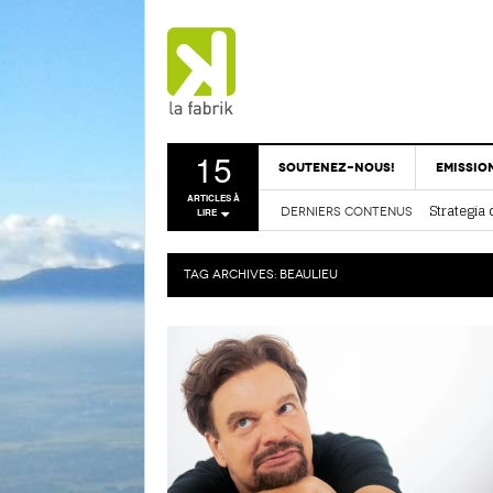
15
SOUTENEZ-NOUS!
EMISSIO
ARTICLES À
DERNIERS CONTENUS
LIRE
AZIMUT
CALM CL
Vincitori 
TAG ARCHIVES:
BEAULIEU
CARTOG
Ismo Leik
INTIME
CÉSURE
COMPLÈ
DES BUL
CRÉPIDU
CURIOSI
GIVRE D