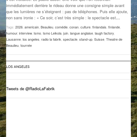
immédiatement derrière le rideau donne une consigne simple avant
GROOVE N SUN
PLUS DE MIX
que les lumières ne s’éteignent : pas de téléphones. Puis elle ajoute,
non sans ironie : « Ce soir, c’est très simple : le spectacle est
…
IL ÉTAIT UNE FOIS
Tags:
2026
,
americain
,
Beaulieu
,
comédie
,
conan
,
culture
,
finlandais
,
finlande
,
L’ASTUCE DE LA PORTE EN BOIS
humour
,
interview
,
Ismo
,
Ismo Leikola
,
juin
,
langue anglaise
,
laugh factory
,
Lausanne
,
los angeles
,
radio la fabrik
,
spectacle
,
stand-up
,
Suisse
,
Theatre de
LA FABRIK POÉTIK
Beaulieu
,
tournée
LA MINUTE LITTÉRAIRE
LOS ANGELES
LA SOUTERRAINE
MUSIQUE DES ANTIPODES
Tweets de @RadioLaFabrik
NOS ANCIENS
SONORIK
THEME FORCE
ZIRCONIUM