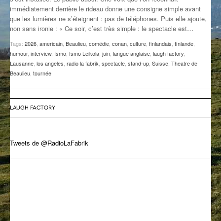
immédiatement derrière le rideau donne une consigne simple avant
GROOVE N SUN
PLUS DE MIX
que les lumières ne s’éteignent : pas de téléphones. Puis elle ajoute,
non sans ironie : « Ce soir, c’est très simple : le spectacle est
…
IL ÉTAIT UNE FOIS
Tags:
2026
,
americain
,
Beaulieu
,
comédie
,
conan
,
culture
,
finlandais
,
finlande
,
L’ASTUCE DE LA PORTE EN BOIS
humour
,
interview
,
Ismo
,
Ismo Leikola
,
juin
,
langue anglaise
,
laugh factory
,
Lausanne
,
los angeles
,
radio la fabrik
,
spectacle
,
stand-up
,
Suisse
,
Theatre de
LA FABRIK POÉTIK
Beaulieu
,
tournée
LA MINUTE LITTÉRAIRE
LAUGH FACTORY
LA SOUTERRAINE
MUSIQUE DES ANTIPODES
Tweets de @RadioLaFabrik
NOS ANCIENS
SONORIK
THEME FORCE
ZIRCONIUM