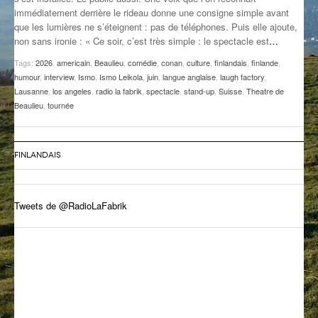
immédiatement derrière le rideau donne une consigne simple avant
GROOVE N SUN
PLUS DE MIX
que les lumières ne s’éteignent : pas de téléphones. Puis elle ajoute,
non sans ironie : « Ce soir, c’est très simple : le spectacle est
…
IL ÉTAIT UNE FOIS
Tags:
2026
,
americain
,
Beaulieu
,
comédie
,
conan
,
culture
,
finlandais
,
finlande
,
L’ASTUCE DE LA PORTE EN BOIS
humour
,
interview
,
Ismo
,
Ismo Leikola
,
juin
,
langue anglaise
,
laugh factory
,
Lausanne
,
los angeles
,
radio la fabrik
,
spectacle
,
stand-up
,
Suisse
,
Theatre de
LA FABRIK POÉTIK
Beaulieu
,
tournée
LA MINUTE LITTÉRAIRE
FINLANDAIS
LA SOUTERRAINE
MUSIQUE DES ANTIPODES
Tweets de @RadioLaFabrik
NOS ANCIENS
SONORIK
THEME FORCE
ZIRCONIUM