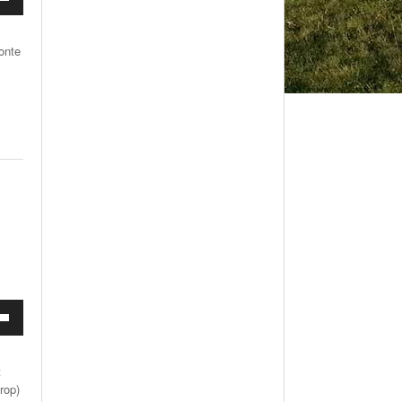
s
as
conte
ter
er
.
z
s
as
t
rop)
ter