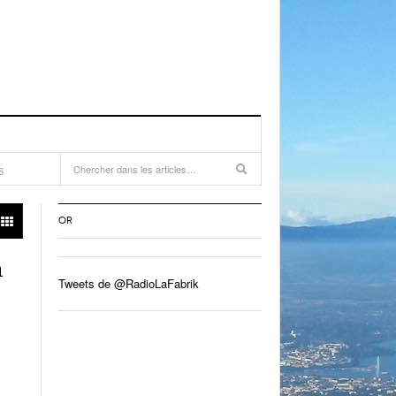
6
6
/11/2018
 L’art De Prendre Les Mots Au
6
2026
OR
/2018
val 2026 | Roberto Fonseca &
6
-
ntre Tension Et Délicatesse
6
n
6
018
Tweets de @RadioLaFabrik
6
val 2026 | Reuben James, La
6
2026
18
al 2026 | J’ai Rêvé Melody
026
 12/04/2018