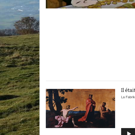
GROOVE 
IL ÉTAIT
L’ASTUCE
PORTE E
LA FABRI
LA MINU
LITTÉRAI
LA SOUT
MUSIQUE
ANTIPOD
Il éta
NOS ANC
La Fabrik
SONORI
Lecteur
THEME F
audio
ZIRCONI
ANCIENN
ÉMISSIO