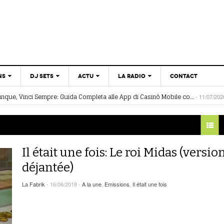
NS
DJ SETS
ACTU
LA RADIO
CONTACT
Strategia di Roulette nei Casinò Online: Analisi Comparativa delle Tecniche più Efficaci e dei Jackpot più Attraenti
- 12/07/202
Gioca Ovunque, Vinci Sempre: Guida Completa alle App di Casinò Mobile con Tornei Estivi e Pagamenti Sicuri
- 11/07/202
CENACLE
EVÉNEMENTS
LA FABRIK
- 03/04/2019
- 29
L’invité D’Azimut : Chien Bleu
CNCL666 – Le Grand Zbeul #2
Ismo Leikola, Ou
Il valore della fedeltà: come i programmi VIP trasformano le vincite in esperienze culturali uniche
- 08/07/202
- 29/06/
Sérieux
ASS
LES
PLAYLISTS
di Three Card Poker: Guida Festiva ai Live Dealer delle Casinò Online
NOUS REJOINDRE
- 07/07/2026
COLLABORATEURS
ola, ou l’art de prendre les mots au sérieux
- 29/06/2026
RAPHIE
SOCIÉTÉ
SOUTIEN ET
- 06/03/2019
- 25/10
L’invité D’Azimut : Cold Bath
CNCL666 – Le Grand Zbeul
Cully Jazz Festi
The Chemistry of Connection: How Datingskillss Data Explains Attraction Among Dutch Women
- 24/06/202
CONSTRUCT
PARTENARIATS
Vincent Segal, E
Come l’Intelligenza Artificiale sta Rivoluzionando i Bonus nei Casinò Online – Verso un’Esperienza di Gioco su Misura
- 19/06/202
Il était une fois: Le roi Midas (versio
20/04/2026
EST-CE QU’ON
ATELIERS ET FORMATIONS
Natale digitale: come i tornei di casinò crypto hanno rivoluzionato la sicurezza dei pagamenti
- 09/06/202
- 06/02/2019
- 27/09/2
L’invité D’Azimut: Le Collectif Puck
CNCL 666 – FAST ZBEUL
PEUT ALLER?
déjantée)
La nuova frontiera delle scommesse: come le piattaforme di esports stanno ridisegnando il mercato delle puntate sportive
- 09/06/202
TEMENT
Cully Jazz Festi
Slot‑Innovazioni Mobile: Temi Esclusivi, Tecnologia Live‑Dealer e l’Esplosione del Gioco on‑the‑Go
- 02/06/202
LES
FLUSSPFERD
- 16/04/
Classe !
La Fabrik
- 16/06/2018 -
A la une
,
Emissions
,
Il était une fois
- 23/01/2019
- 26/06/20
L’invité D’Azimut : Joshua Howlett
Cénacle – LAST ZBEUL
LES
RADIO MASALA
Lecteur
Cully Jazz Festiv
audio
TÉS
TECHHOUSE
- 13/04/2
Gardot
-
Les Invités D’Azimut – Byron Leon &
Cénacle – Luv My Wax 11 – Raw G
’ÉTÉ
PLUS DE MIX