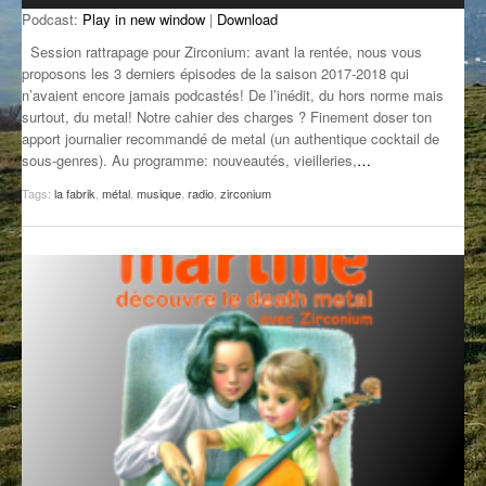
Podcast:
Play in new window
|
Download
GROOVE N SUN
PLUS DE MIX
Session rattrapage pour Zirconium: avant la rentée, nous vous
IL ÉTAIT UNE FOIS
proposons les 3 derniers épisodes de la saison 2017-2018 qui
n’avaient encore jamais podcastés! De l’inédit, du hors norme mais
surtout, du metal! Notre cahier des charges ? Finement doser ton
L’ASTUCE DE LA PORTE EN BOIS
apport journalier recommandé de metal (un authentique cocktail de
sous-genres). Au programme: nouveautés, vieilleries,
…
LA FABRIK POÉTIK
Tags:
la fabrik
,
métal
,
musique
,
radio
,
zirconium
LA MINUTE LITTÉRAIRE
LA SOUTERRAINE
MUSIQUE DES ANTIPODES
NOS ANCIENS
SONORIK
THEME FORCE
ZIRCONIUM