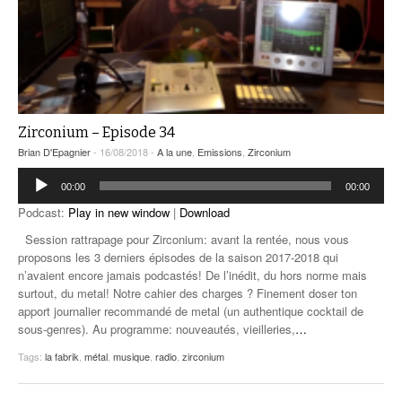
Zirconium – Episode 34
Brian D'Epagnier
- 16/08/2018 -
A la une
,
Emissions
,
Zirconium
Lecteur
00:00
00:00
audio
Podcast:
Play in new window
|
Download
Session rattrapage pour Zirconium: avant la rentée, nous vous
proposons les 3 derniers épisodes de la saison 2017-2018 qui
n’avaient encore jamais podcastés! De l’inédit, du hors norme mais
surtout, du metal! Notre cahier des charges ? Finement doser ton
apport journalier recommandé de metal (un authentique cocktail de
sous-genres). Au programme: nouveautés, vieilleries,
…
Tags:
la fabrik
,
métal
,
musique
,
radio
,
zirconium