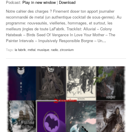
Podcast:
Play in new window
|
Download
Notre cahier des charges ? Finement doser ton apport journalier
recommandé de metal (un authentique cocktail de sous-genres). Au
programme: nouveautés, vieilleries, hommages, et surtout, les
meilleurs jingles de toute LaFabrik. Tracklist: Alluvial – Colony
Hatebeak – Birds Seed Of Vengance In Love Your Mother – The
Painter Intervals – Impulsively Responsible Borgne – Un
…
Tags:
la fabrik
,
métal
,
musique
,
radio
,
zirconium