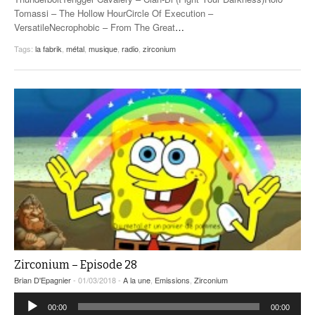
Tomassi – The Hollow HourCircle Of Execution –
VersatileNecrophobic – From The Great
…
Tags:
la fabrik
,
métal
,
musique
,
radio
,
zirconium
Zirconium – Episode 28
Brian D'Epagnier
- 01/03/2018 -
A la une
,
Emissions
,
Zirconium
Lecteur
00:00
00:00
audio