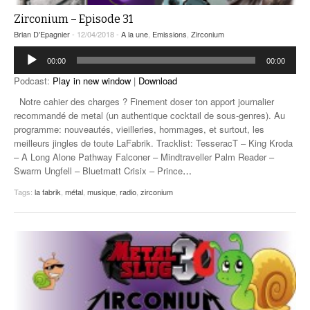
Zirconium – Episode 31
Brian D'Epagnier
- 12/04/2018 -
A la une
,
Emissions
,
Zirconium
Lecteur
00:00
00:00
audio
Podcast:
Play in new window
|
Download
Notre cahier des charges ? Finement doser ton apport journalier
recommandé de metal (un authentique cocktail de sous-genres). Au
programme: nouveautés, vieilleries, hommages, et surtout, les
meilleurs jingles de toute LaFabrik. Tracklist: TesseracT – King Kroda
– A Long Alone Pathway Falconer – Mindtraveller Palm Reader –
Swarm Ungfell – Bluetmatt Crisix – Prince
…
Tags:
la fabrik
,
métal
,
musique
,
radio
,
zirconium