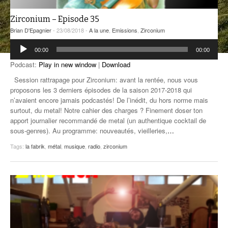
ANCIENNES ÉMISSIONS
Zirconium – Episode 35
Brian D'Epagnier
- 23/08/2018 -
A la une
,
Emissions
,
Zirconium
Lecteur
00:00
00:00
audio
Podcast:
Play in new window
|
Download
Session rattrapage pour Zirconium: avant la rentée, nous vous
proposons les 3 derniers épisodes de la saison 2017-2018 qui
n’avaient encore jamais podcastés! De l’inédit, du hors norme mais
surtout, du metal! Notre cahier des charges ? Finement doser ton
apport journalier recommandé de metal (un authentique cocktail de
sous-genres). Au programme: nouveautés, vieilleries,
…
Tags:
la fabrik
,
métal
,
musique
,
radio
,
zirconium