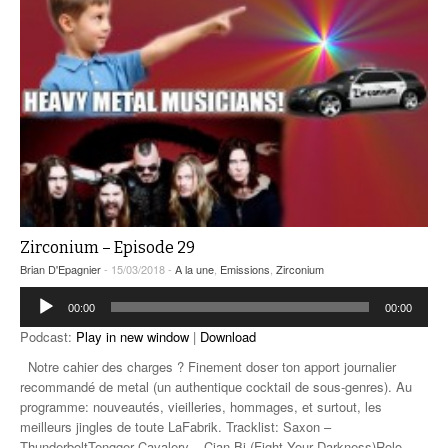
Zirconium – Episode 29
Brian D'Epagnier
- 15/03/2018 -
A la une
,
Emissions
,
Zirconium
Lecteur
00:00
00:00
audio
Podcast:
Play in new window
|
Download
Notre cahier des charges ? Finement doser ton apport journalier
recommandé de metal (un authentique cocktail de sous-genres). Au
programme: nouveautés, vieilleries, hommages, et surtout, les
meilleurs jingles de toute LaFabrik. Tracklist: Saxon –
ThunderboltTengger Cavalery – Cian-Bi (Fight Your Darkness)Rolo