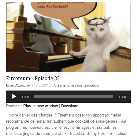
Zirconium – Episode 33
Brian D'Epagnier
- 10/05/2018 -
A la une
,
Emissions
,
Zirconium
Lecteur
00:00
00:00
audio
Podcast:
Play in new window
|
Download
Notre cahier des charges ? Finement doser ton apport journalier
recommandé de metal (un authentique cocktail de sous-genres). Au
programme: nouveautés, vieilleries, hommages, et surtout, les
meilleurs jingles de toute LaFabrik. Tracklist: Britny Fox – Girlschool