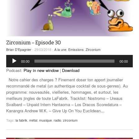
Zirconium – Episode 30
Brian D'Epagnier
- 29/03/2018 -
A la une
,
Emissions
,
Zirconium
Lecteur
00:00
00:00
audio
Podcast:
Play in new window
|
Download
Notre cahier des charges ? Finement doser ton apport journalier
recommandé de metal (un authentique cocktail de sous-genres). Au
programme: nouveautés, vieilleries, hommages, et surtout, les
meilleurs jingles de toute LaFabrik. Tracklist: Nostromo – Ureaus
Svalbard – Unpaid Intern Hantaoma – Los Dracos Scoredatura –
Kanangra Andrew W.K. – Give Up On You Euclidean
…
Tags:
la fabrik
,
métal
,
musique
,
radio
,
zirconium