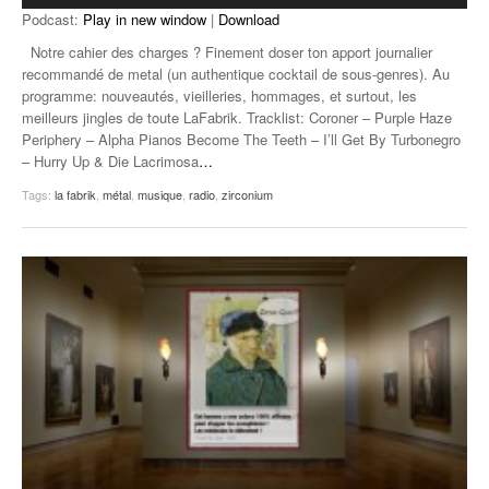
Podcast:
Play in new window
|
Download
Notre cahier des charges ? Finement doser ton apport journalier
recommandé de metal (un authentique cocktail de sous-genres). Au
programme: nouveautés, vieilleries, hommages, et surtout, les
meilleurs jingles de toute LaFabrik. Tracklist: Coroner – Purple Haze
Periphery – Alpha Pianos Become The Teeth – I’ll Get By Turbonegro
– Hurry Up & Die Lacrimosa
…
Tags:
la fabrik
,
métal
,
musique
,
radio
,
zirconium