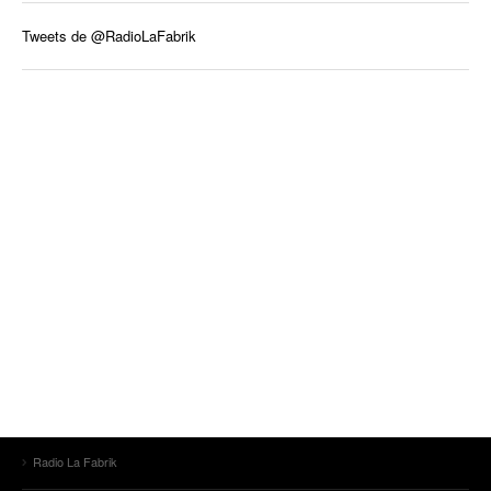
Tweets de @RadioLaFabrik
Radio La Fabrik