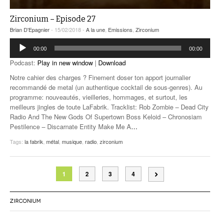
Zirconium – Episode 27
Brian D'Epagnier
- 15/02/2018 -
A la une
,
Emissions
,
Zirconium
Lecteur
00:00
00:00
audio
Podcast:
Play in new window
|
Download
Notre cahier des charges ? Finement doser ton apport journalier
recommandé de metal (un authentique cocktail de sous-genres). Au
programme: nouveautés, vieilleries, hommages, et surtout, les
meilleurs jingles de toute LaFabrik. Tracklist: Rob Zombie – Dead City
Radio And The New Gods Of Supertown Boss Keloid – Chronosiam
Pestilence – Discarnate Entity Make Me A
…
Tags:
la fabrik
,
métal
,
musique
,
radio
,
zirconium
1
2
3
4
ZIRCONIUM