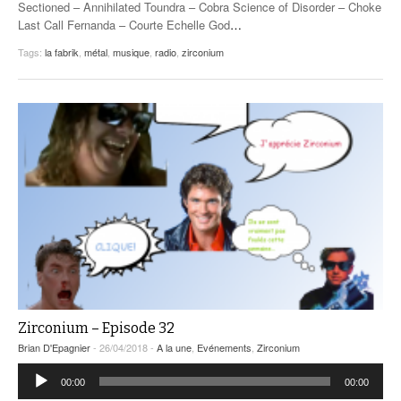
Sectioned – Annihilated Toundra – Cobra Science of Disorder – Choke
Last Call Fernanda – Courte Echelle God
…
Tags:
la fabrik
,
métal
,
musique
,
radio
,
zirconium
Zirconium – Episode 32
Brian D'Epagnier
- 26/04/2018 -
A la une
,
Evénements
,
Zirconium
Lecteur
00:00
00:00
audio