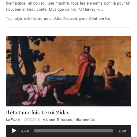
bienfaitrice, un bon roi, une marâtre, tous les éléments sont là pour un
nouveau et beau conte. Musique de fin: PJ Harvey –
…
Tags:
aigle
,
belle histoire
,
conte
,
Gilles Decorvet
,
grece
,
il était une fois
Il était une fois: Le roi Midas
La Fabrik
- 12/05/2018 -
A la une
,
Emissions
,
Il était une fois
Lecteur
00:00
00:00
audio