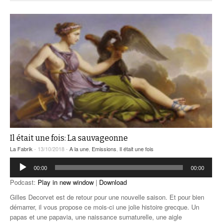
Il était une fois: La sauvageonne
La Fabrik
- 13/10/2018 -
A la une
,
Emissions
,
Il était une fois
Lecteur
00:00
00:00
audio
Podcast:
Play in new window
|
Download
Gilles Decorvet est de retour pour une nouvelle saison. Et pour bien
démarrer, il vous propose ce mois-ci une jolie histoire grecque. Un
papas et une papavia, une naissance surnaturelle, une aigle