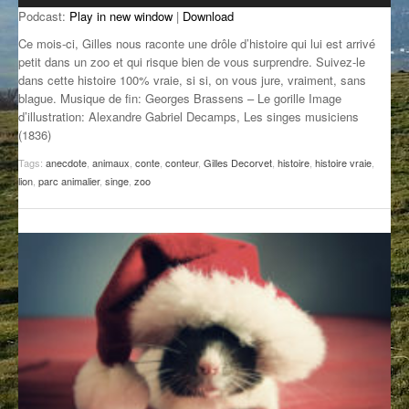
Podcast:
Play in new window
|
Download
GROOVE N SUN
PLUS DE MIX
Ce mois-ci, Gilles nous raconte une drôle d’histoire qui lui est arrivé
IL ÉTAIT UNE FOIS
petit dans un zoo et qui risque bien de vous surprendre. Suivez-le
dans cette histoire 100% vraie, si si, on vous jure, vraiment, sans
blague. Musique de fin: Georges Brassens – Le gorille Image
L’ASTUCE DE LA PORTE EN BOIS
d’illustration: Alexandre Gabriel Decamps, Les singes musiciens
(1836)
LA FABRIK POÉTIK
Tags:
anecdote
,
animaux
,
conte
,
conteur
,
Gilles Decorvet
,
histoire
,
histoire vraie
,
LA MINUTE LITTÉRAIRE
lion
,
parc animalier
,
singe
,
zoo
LA SOUTERRAINE
MUSIQUE DES ANTIPODES
NOS ANCIENS
SONORIK
THEME FORCE
ZIRCONIUM