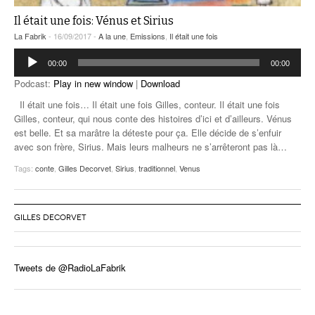
Il était une fois: Vénus et Sirius
La Fabrik
- 16/09/2017 -
A la une
,
Emissions
,
Il était une fois
Lecteur
00:00
00:00
audio
Podcast:
Play in new window
|
Download
Il était une fois… Il était une fois Gilles, conteur. Il était une fois
Gilles, conteur, qui nous conte des histoires d’ici et d’ailleurs. Vénus
est belle. Et sa marâtre la déteste pour ça. Elle décide de s’enfuir
avec son frère, Sirius. Mais leurs malheurs ne s’arrêteront pas là…
Tags:
conte
,
Gilles Decorvet
,
Sirius
,
traditionnel
,
Venus
GILLES DECORVET
Tweets de @RadioLaFabrik