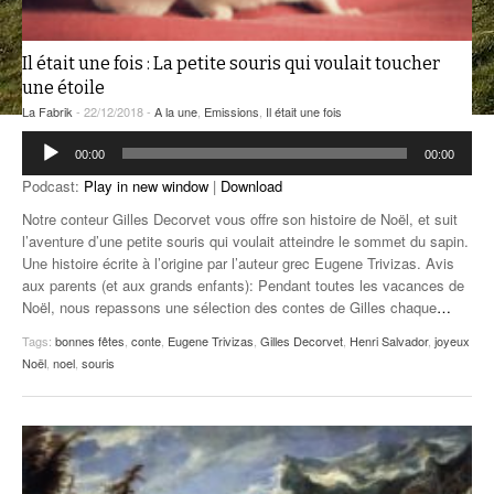
ANCIENNES ÉMISSIONS
Il était une fois : La petite souris qui voulait toucher
une étoile
La Fabrik
- 22/12/2018 -
A la une
,
Emissions
,
Il était une fois
Lecteur
00:00
00:00
audio
Podcast:
Play in new window
|
Download
Notre conteur Gilles Decorvet vous offre son histoire de Noël, et suit
l’aventure d’une petite souris qui voulait atteindre le sommet du sapin.
Une histoire écrite à l’origine par l’auteur grec Eugene Trivizas. Avis
aux parents (et aux grands enfants): Pendant toutes les vacances de
Noël, nous repassons une sélection des contes de Gilles chaque
…
Tags:
bonnes fêtes
,
conte
,
Eugene Trivizas
,
Gilles Decorvet
,
Henri Salvador
,
joyeux
Noël
,
noel
,
souris