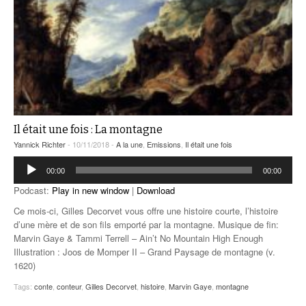
Il était une fois : La montagne
Yannick Richter
- 10/11/2018 -
A la une
,
Emissions
,
Il était une fois
Lecteur
00:00
00:00
audio
Podcast:
Play in new window
|
Download
Ce mois-ci, Gilles Decorvet vous offre une histoire courte, l’histoire
d’une mère et de son fils emporté par la montagne. Musique de fin:
Marvin Gaye & Tammi Terrell – Ain’t No Mountain High Enough
Illustration : Joos de Momper II – Grand Paysage de montagne (v.
1620)
Tags:
conte
,
conteur
,
Gilles Decorvet
,
histoire
,
Marvin Gaye
,
montagne