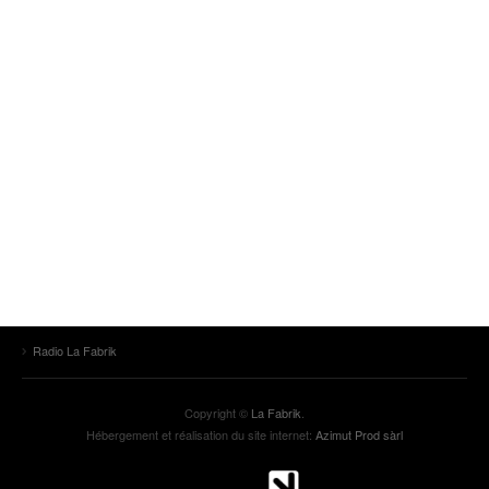
Radio La Fabrik
Copyright ©
La Fabrik
.
Hébergement et réalisation du site internet:
Azimut Prod sàrl