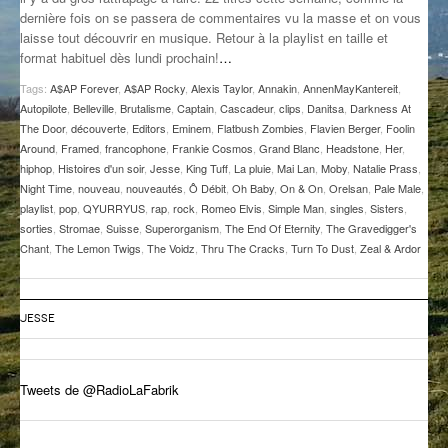
dernière fois on se passera de commentaires vu la masse et on vous
GROOVE N SUN
PLUS DE MIX
laisse tout découvrir en musique. Retour à la playlist en taille et
format habituel dès lundi prochain!
…
IL ÉTAIT UNE FOIS
Tags:
A$AP Forever
,
A$AP Rocky
,
Alexis Taylor
,
Annakin
,
AnnenMayKantereit
,
L’ASTUCE DE LA PORTE EN BOIS
Autopilote
,
Belleville
,
Brutalisme
,
Captain
,
Cascadeur
,
clips
,
Danitsa
,
Darkness At
The Door
,
découverte
,
Editors
,
Eminem
,
Flatbush Zombies
,
Flavien Berger
,
Foolin
LA FABRIK POÉTIK
Around
,
Framed
,
francophone
,
Frankie Cosmos
,
Grand Blanc
,
Headstone
,
Her
,
hiphop
,
Histoires d'un soir
,
Jesse
,
King Tuff
,
La pluie
,
Mai Lan
,
Moby
,
Natalie Prass
,
Night Time
,
nouveau
,
nouveautés
,
Ô Débit
,
Oh Baby
,
On & On
,
Orelsan
,
Pale Male
,
LA MINUTE LITTÉRAIRE
playlist
,
pop
,
QYURRYUS
,
rap
,
rock
,
Romeo Elvis
,
Simple Man
,
singles
,
Sisters
,
sorties
,
Stromae
,
Suisse
,
Superorganism
,
The End Of Eternity
,
The Gravedigger's
LA SOUTERRAINE
Chant
,
The Lemon Twigs
,
The Voidz
,
Thru The Cracks
,
Turn To Dust
,
Zeal & Ardor
MUSIQUE DES ANTIPODES
NOS ANCIENS
JESSE
SONORIK
Tweets de @RadioLaFabrik
THEME FORCE
ZIRCONIUM