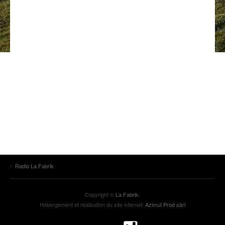
ANCIENNES ÉMISSIONS
Radio La Fabrik
Copyright ©
La Fabrik
.
Hébergement et réalisation du site internet:
Azimut Prod sàrl