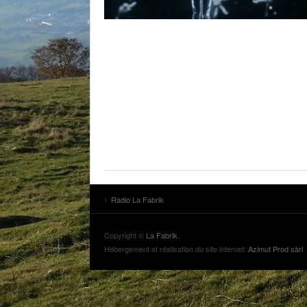
GROOVE 
IL ÉTAIT
L’ASTUCE
PORTE E
LA FABRI
LA MINU
LITTÉRAI
LA SOUT
MUSIQUE
ANTIPOD
Radio La Fabrik
NOS ANC
SONORI
Copyright ©
La Fabrik
.
THEME F
Hébergement et réalisation du site internet:
Azimut Prod sàrl
ZIRCONI
ANCIENN
ÉMISSIO