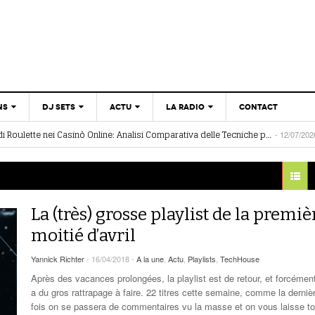
NS
DJ SETS
ACTU
LA RADIO
CONTACT
Strategia di Roulette nei Casinò Online: Analisi Comparativa delle Tecniche più Efficaci e dei Jackpot più Attraenti
- 12/07/202
Gioca Ovunque, Vinci Sempre: Guida Completa alle App di Casinò Mobile con Tornei Estivi e Pagamenti Sicuri
CENACLE
EVÉNEMENTS
- 11/07/202
LA FABRIK
- 03/04/2019
- 29
L’invité D’Azimut : Chien Bleu
CNCL666 – Le Grand Zbeul #2
Ismo Leikola, Ou
Il valore della fedeltà: come i programmi VIP trasformano le vincite in esperienze culturali uniche
- 08/07/202
- 29/06/
Sérieux
ASS
LES
PLAYLISTS
NOUS REJOINDRE
di Three Card Poker: Guida Festiva ai Live Dealer delle Casinò Online
- 07/07/2026
COLLABORATEURS
ola, ou l’art de prendre les mots au sérieux
RAPHIE
SOCIÉTÉ
- 29/06/2026
SOUTIEN ET
- 06/03/2019
- 25/10
L’invité D’Azimut : Cold Bath
CNCL666 – Le Grand Zbeul
Cully Jazz Festi
The Chemistry of Connection: How Datingskillss Data Explains Attraction Among Dutch Women
CONSTRUCT
- 24/06/202
PARTENARIATS
Vincent Segal, E
Come l’Intelligenza Artificiale sta Rivoluzionando i Bonus nei Casinò Online – Verso un’Esperienza di Gioco su Misura
- 19/06/202
La (très) grosse playlist de la premiè
20/04/2026
EST-CE QU’ON
ATELIERS ET FORMATIONS
Natale digitale: come i tornei di casinò crypto hanno rivoluzionato la sicurezza dei pagamenti
- 06/02/2019
- 27/09/2
- 09/06/202
L’invité D’Azimut: Le Collectif Puck
CNCL 666 – FAST ZBEUL
PEUT ALLER?
moitié d’avril
La nuova frontiera delle scommesse: come le piattaforme di esports stanno ridisegnando il mercato delle puntate sportive
TEMENT
- 09/06/202
Cully Jazz Festi
Slot‑Innovazioni Mobile: Temi Esclusivi, Tecnologia Live‑Dealer e l’Esplosione del Gioco on‑the‑Go
LES
FLUSSPFERD
- 02/06/202
- 16/04/
Classe !
Yannick Richter
- 16/04/2018 -
A la une
,
Actu
,
Playlists
,
TechHouse
- 23/01/2019
- 26/06/20
L’invité D’Azimut : Joshua Howlett
Cénacle – LAST ZBEUL
LES
RADIO MASALA
Après des vacances prolongées, la playlist est de retour, et forcément
Cully Jazz Festiv
a du gros rattrapage à faire. 22 titres cette semaine, comme la derniè
TÉS
TECHHOUSE
- 13/04/2
Gardot
fois on se passera de commentaires vu la masse et on vous laisse to
-
Les Invités D’Azimut – Byron Leon &
Cénacle – Luv My Wax 11 – Raw G
’ÉTÉ
PLUS DE MIX