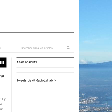
6
6
/11/2018
 L’art De Prendre Les Mots Au
6
2026
A$AP FOREVER
/2018
val 2026 | Roberto Fonseca &
6
-
ntre Tension Et Délicatesse
6
re
018
6
Tweets de @RadioLaFabrik
6
val 2026 | Reuben James, La
6
2026
18
 il y
al 2026 | J’ai Rêvé Melody
re
026
ut
 12/04/2018