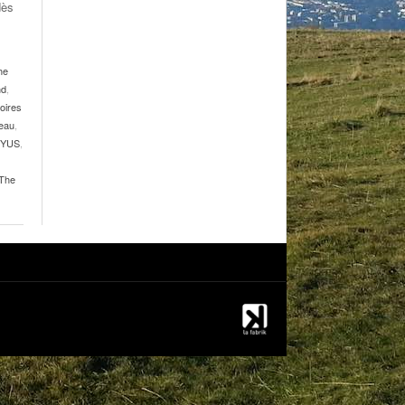
dès
al 2026 | Entre Héritage Et
- 12/04/2026
ent
iew All
he
nd
,
toires
eau
,
YUS
,
The