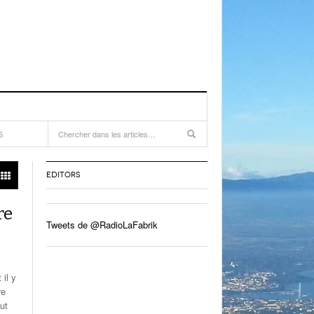
6
/11/2018
6
 L’art De Prendre Les Mots Au
6
2026
EDITORS
/2018
val 2026 | Roberto Fonseca &
-
6
ntre Tension Et Délicatesse
re
6
018
Tweets de @RadioLaFabrik
6
val 2026 | Reuben James, La
6
2026
6
18
 il y
al 2026 | J’ai Rêvé Melody
re
026
ut
 12/04/2018