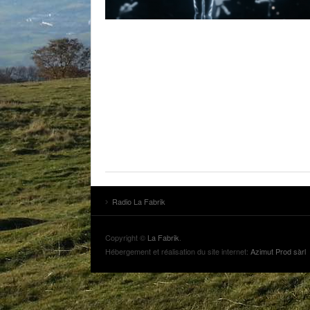
GROOVE 
IL ÉTAIT
L’ASTUCE
PORTE E
LA FABRI
LA MINU
LITTÉRAI
LA SOUT
MUSIQUE
ANTIPOD
Radio La Fabrik
NOS ANC
SONORI
Copyright ©
La Fabrik
.
THEME F
Hébergement et réalisation du site internet:
Azimut Prod sàrl
ZIRCONI
ANCIENN
ÉMISSIO