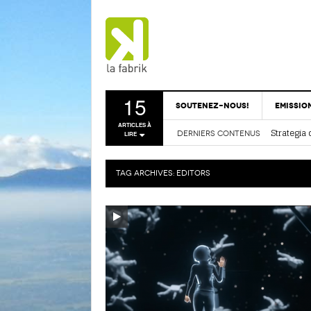
15
SOUTENEZ-NOUS!
EMISSIO
ARTICLES À
DERNIERS CONTENUS
LIRE
AZIMUT
CALM CL
Vincitori 
TAG ARCHIVES:
EDITORS
CARTOG
Ismo Leik
INTIME
CÉSURE
COMPLÈ
DES BUL
CRÉPIDU
CURIOSI
GIVRE D