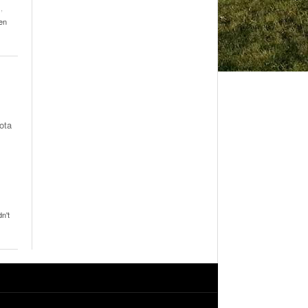
s
,
en
ota
n't