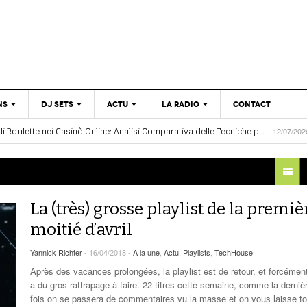
NS
DJ SETS
ACTU
LA RADIO
CONTACT
Strategia di Roulette nei Casinò Online: Analisi Comparativa delle Tecniche più Efficaci e dei Jackpot più Attraenti
- 12/07/202
Gioca Ovunque, Vinci Sempre: Guida Completa alle App di Casinò Mobile con Tornei Estivi e Pagamenti Sicuri
- 11/07/202
CENACLE
EVÉNEMENTS
LA FABRIK
- 03/04/2019
- 29
L’invité D’Azimut : Chien Bleu
CNCL666 – Le Grand Zbeul #2
Ismo Leikola, Ou
Il valore della fedeltà: come i programmi VIP trasformano le vincite in esperienze culturali uniche
- 08/07/202
- 29/06/
Sérieux
ASS
LES
PLAYLISTS
NOUS REJOINDRE
di Three Card Poker: Guida Festiva ai Live Dealer delle Casinò Online
- 07/07/2026
COLLABORATEURS
ola, ou l’art de prendre les mots au sérieux
- 29/06/2026
RAPHIE
SOCIÉTÉ
SOUTIEN ET
- 06/03/2019
- 25/10
L’invité D’Azimut : Cold Bath
CNCL666 – Le Grand Zbeul
Cully Jazz Festi
The Chemistry of Connection: How Datingskillss Data Explains Attraction Among Dutch Women
- 24/06/202
CONSTRUCT
PARTENARIATS
Vincent Segal, E
Come l’Intelligenza Artificiale sta Rivoluzionando i Bonus nei Casinò Online – Verso un’Esperienza di Gioco su Misura
- 19/06/202
La (très) grosse playlist de la premiè
20/04/2026
EST-CE QU’ON
ATELIERS ET FORMATIONS
Natale digitale: come i tornei di casinò crypto hanno rivoluzionato la sicurezza dei pagamenti
- 09/06/202
- 06/02/2019
- 27/09/2
L’invité D’Azimut: Le Collectif Puck
CNCL 666 – FAST ZBEUL
PEUT ALLER?
moitié d’avril
La nuova frontiera delle scommesse: come le piattaforme di esports stanno ridisegnando il mercato delle puntate sportive
- 09/06/202
TEMENT
Cully Jazz Festi
Slot‑Innovazioni Mobile: Temi Esclusivi, Tecnologia Live‑Dealer e l’Esplosione del Gioco on‑the‑Go
- 02/06/202
LES
FLUSSPFERD
- 16/04/
Classe !
Yannick Richter
- 16/04/2018 -
A la une
,
Actu
,
Playlists
,
TechHouse
- 23/01/2019
- 26/06/20
L’invité D’Azimut : Joshua Howlett
Cénacle – LAST ZBEUL
LES
RADIO MASALA
Après des vacances prolongées, la playlist est de retour, et forcément
Cully Jazz Festiv
a du gros rattrapage à faire. 22 titres cette semaine, comme la derniè
TÉS
TECHHOUSE
- 13/04/2
Gardot
fois on se passera de commentaires vu la masse et on vous laisse to
-
Les Invités D’Azimut – Byron Leon &
Cénacle – Luv My Wax 11 – Raw G
’ÉTÉ
PLUS DE MIX