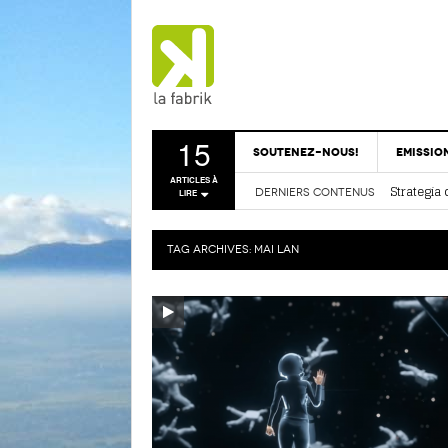
15
SOUTENEZ-NOUS!
EMISSIO
ARTICLES À
DERNIERS CONTENUS
LIRE
AZIMUT
CALM CL
Vincitori 
TAG ARCHIVES:
MAI LAN
Ismo Leik
CARTOG
INTIME
CÉSURE
COMPLÈ
DES BUL
CRÉPIDU
CURIOSI
GIVRE D