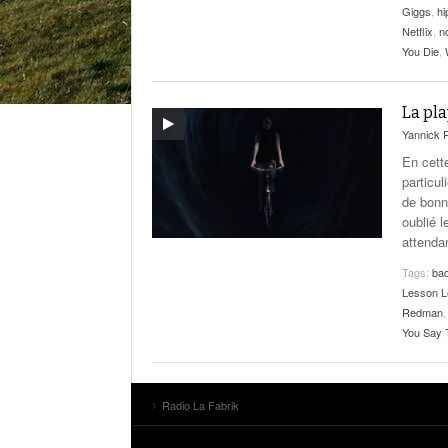
Giggs
,
hi
Netflix
,
n
You Die
,
La pla
Yannick R
En cett
particu
de bonn
oublié l
attenda
Tags:
ba
Lesson L
Redman
You Say 
Radio La Fabrik