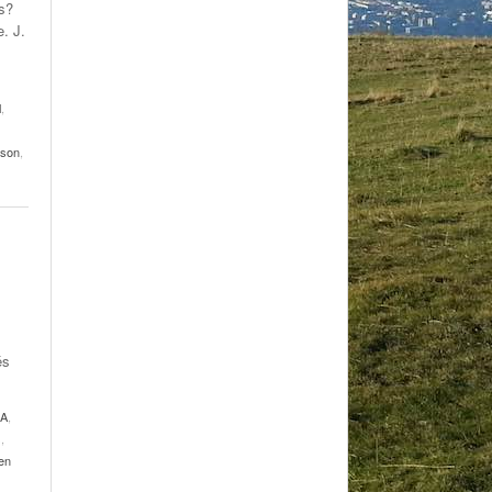
s?
al 2026 | Entre Héritage Et
. J.
- 12/04/2026
ent
iew All
l
,
sson
,
és
A
,
s
,
en