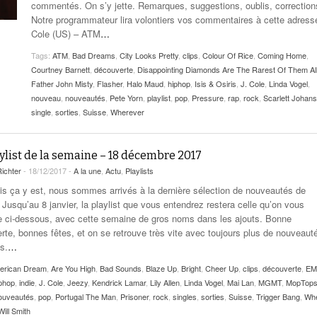
commentés. On s’y jette. Remarques, suggestions, oublis, correction
- 26/12/2018
Cully Jazz Festiv
Compagnie Don’t Stop Me Now
Notre programmateur lira volontiers vos commentaires à cette adresse
N SUN
Vertige Du Prés
View All
View All
Cole (US) – ATM
…
V
 UNE FOIS
Tags:
ATM
,
Bad Dreams
,
City Looks Pretty
,
clips
,
Colour Of Rice
,
Coming Home
,
 DE LA
Courtney Barnett
,
découverte
,
Disappointing Diamonds Are The Rarest Of Them Al
N BOIS
Father John Misty
,
Flasher
,
Halo Maud
,
hiphop
,
Isis & Osiris
,
J. Cole
,
Linda Vogel
,
nouveau
,
nouveautés
,
Pete Yorn
,
playlist
,
pop
,
Pressure
,
rap
,
rock
,
Scarlett Johan
K POÉTIK
single
,
sorties
,
Suisse
,
Wherever
TE
RE
ylist de la semaine – 18 décembre 2017
ERRAINE
ichter
- 18/12/2017 -
A la une
,
Actu
,
Playlists
 DES
ois ça y est, nous sommes arrivés à la dernière sélection de nouveautés de
ES
 Jusqu’au 8 janvier, la playlist que vous entendrez restera celle qu’on vous
IENS
 ci-dessous, avec cette semaine de gros noms dans les ajouts. Bonne
rte, bonnes fêtes, et on se retrouve très vite avec toujours plus de nouveaut
K
s.
…
ORCE
erican Dream
,
Are You High
,
Bad Sounds
,
Blaze Up
,
Bright
,
Cheer Up
,
clips
,
découverte
,
EM
UM
phop
,
indie
,
J. Cole
,
Jeezy
,
Kendrick Lamar
,
Lily Allen
,
Linda Vogel
,
Mai Lan
,
MGMT
,
MopTop
ouveautés
,
pop
,
Portugal The Man
,
Prisoner
,
rock
,
singles
,
sorties
,
Suisse
,
Trigger Bang
,
Wh
ES
Will Smith
NS