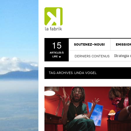
15
SOUTENEZ-NOUS!
EMISSIO
ARTICLES À
DERNIERS CONTENUS
LIRE
AZIMUT
CALM CL
Vincitori 
TAG ARCHIVES:
LINDA VOGEL
Ismo Leik
CARTOG
INTIME
CÉSURE
COMPLÈ
DES BUL
CRÉPIDU
CURIOSI
GIVRE D