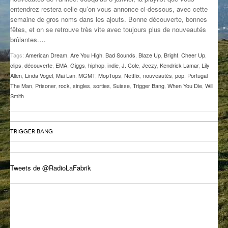
entendrez restera celle qu’on vous annonce ci-dessous, avec cette
GROOVE N SUN
PLUS DE MIX
semaine de gros noms dans les ajouts. Bonne découverte, bonnes
fêtes, et on se retrouve très vite avec toujours plus de nouveautés
IL ÉTAIT UNE FOIS
brûlantes.
…
L’ASTUCE DE LA PORTE EN BOIS
Tags:
American Dream
,
Are You High
,
Bad Sounds
,
Blaze Up
,
Bright
,
Cheer Up
,
clips
,
découverte
,
EMA
,
Giggs
,
hiphop
,
indie
,
J. Cole
,
Jeezy
,
Kendrick Lamar
,
Lily
LA FABRIK POÉTIK
Allen
,
Linda Vogel
,
Mai Lan
,
MGMT
,
MopTops
,
Netflix
,
nouveautés
,
pop
,
Portugal
The Man
,
Prisoner
,
rock
,
singles
,
sorties
,
Suisse
,
Trigger Bang
,
When You Die
,
Will
Smith
LA MINUTE LITTÉRAIRE
LA SOUTERRAINE
TRIGGER BANG
MUSIQUE DES ANTIPODES
NOS ANCIENS
Tweets de @RadioLaFabrik
SONORIK
THEME FORCE
ZIRCONIUM