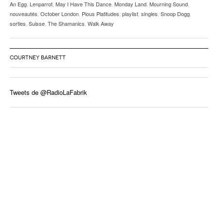
An Egg
,
Lenparrot
,
May I Have This Dance
,
Monday Land
,
Mourning Sound
,
nouveautés
,
October London
,
Pious Platitudes
,
playlist
,
singles
,
Snoop Dogg
,
sorties
,
Suisse
,
The Shamanics
,
Walk Away
COURTNEY BARNETT
Tweets de @RadioLaFabrik