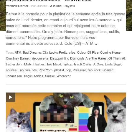
Yannick Richter
- 23/04/2018 -
A la une
,
Playlists
ANCIENNES ÉMISSIONS
Retour à la normale pour la playlist de la semaine après la très grosse
salve de lundi dernier, on repart aujourd’hui avec les 8 morceaux qui
nous ont marqués cette semaine et qui rejoignent notre antenne,
dûment commentés. On s’y jette. Remarques, suggestions, oublis,
corrections? Notre programmateur lira volontiers vos
commentaires à cette adresse. J. Cole (US) – ATM
…
Tags:
ATM
,
Bad Dreams
,
City Looks Pretty
,
clips
,
Colour Of Rice
,
Coming Home
,
Courtney Barnett
,
découverte
,
Disappointing Diamonds Are The Rarest Of Them All
,
Father John Misty
,
Flasher
,
Halo Maud
,
hiphop
,
Isis & Osiris
,
J. Cole
,
Linda Vogel
,
nouveau
,
nouveautés
,
Pete Yorn
,
playlist
,
pop
,
Pressure
,
rap
,
rock
,
Scarlett
Johansson
,
single
,
sorties
,
Suisse
,
Wherever