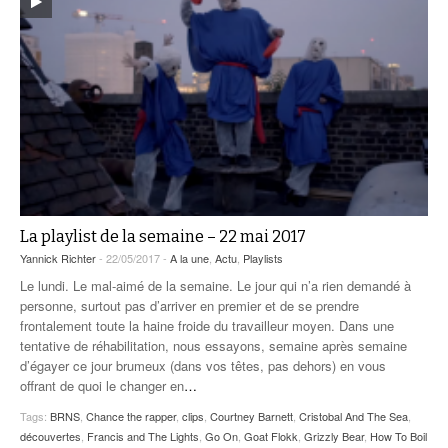
La playlist de la semaine – 22 mai 2017
Yannick Richter
- 22/05/2017 -
A la une
,
Actu
,
Playlists
Le lundi. Le mal-aimé de la semaine. Le jour qui n’a rien demandé à
personne, surtout pas d’arriver en premier et de se prendre
frontalement toute la haine froide du travailleur moyen. Dans une
tentative de réhabilitation, nous essayons, semaine après semaine
d’égayer ce jour brumeux (dans vos têtes, pas dehors) en vous
offrant de quoi le changer en
…
Tags:
BRNS
,
Chance the rapper
,
clips
,
Courtney Barnett
,
Cristobal And The Sea
,
découvertes
,
Francis and The Lights
,
Go On
,
Goat Flokk
,
Grizzly Bear
,
How To Boil