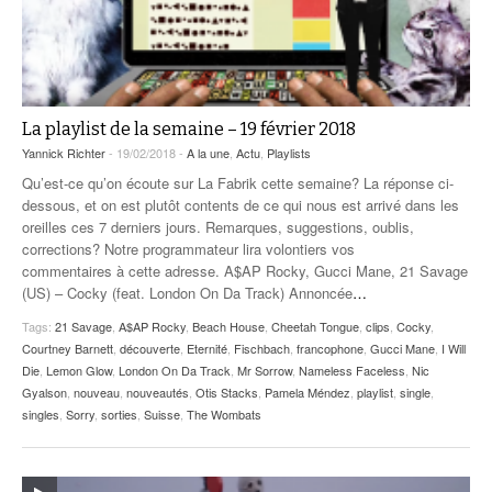
La playlist de la semaine – 19 février 2018
Yannick Richter
- 19/02/2018 -
A la une
,
Actu
,
Playlists
Qu’est-ce qu’on écoute sur La Fabrik cette semaine? La réponse ci-
dessous, et on est plutôt contents de ce qui nous est arrivé dans les
oreilles ces 7 derniers jours. Remarques, suggestions, oublis,
corrections? Notre programmateur lira volontiers vos
commentaires à cette adresse. A$AP Rocky, Gucci Mane, 21 Savage
(US) – Cocky (feat. London On Da Track) Annoncée
…
Tags:
21 Savage
,
A$AP Rocky
,
Beach House
,
Cheetah Tongue
,
clips
,
Cocky
,
Courtney Barnett
,
découverte
,
Eternité
,
Fischbach
,
francophone
,
Gucci Mane
,
I Will
Die
,
Lemon Glow
,
London On Da Track
,
Mr Sorrow
,
Nameless Faceless
,
Nic
Gyalson
,
nouveau
,
nouveautés
,
Otis Stacks
,
Pamela Méndez
,
playlist
,
single
,
singles
,
Sorry
,
sorties
,
Suisse
,
The Wombats